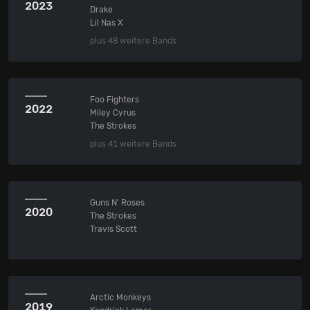
2023
Drake
Lil Nas X
plus 48 weitere Bands
Foo Fighters
2022
Miley Cyrus
The Strokes
plus 41 weitere Bands
Guns N' Roses
2020
The Strokes
Travis Scott
Arctic Monkeys
2019