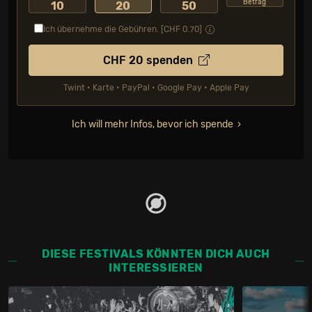
Betrag
10
20
50
Ich übernehme die Gebühren. [CHF
0.70
]
CHF
20
spenden
Twint • Karte • PayPal • Google Pay • Apple Pay
Ich will mehr Infos, bevor ich spende
DIESE FESTIVALS KÖNNTEN DICH AUCH
INTERESSIEREN