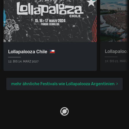
Lollapalooz
Lollapalooza Chile
19. BIS 21. MÄRZ
12. BIS 14. MÄRZ 2027
mehr ähnliche Festivals wie Lollapalooza Argentinien