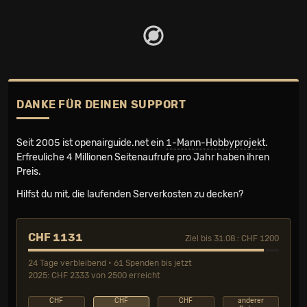
DANKE FÜR DEINEN SUPPORT
Seit 2005 ist openairguide.net ein
1-Mann-Hobbyprojekt
.
Erfreuliche 4 Millionen Seiten­aufrufe pro Jahr haben ihren
Preis.
Hilfst du mit, die laufenden Serverkosten zu decken?
CHF 1131
Ziel bis 31.08.: CHF 1200
24 Tage verbleibend • 61 Spenden bis jetzt
2025: CHF 2333 von 2500 erreicht
CHF
CHF
CHF
anderer