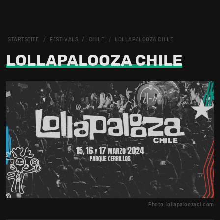
STARTSEITE
FESTIVALS
CHILE
LOLLAPALOOZA CHILE
LOLLAPALOOZA CHILE
Photo: lollapaloozacl.com