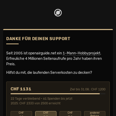
DANKE FÜR DEINEN SUPPORT
Seit 2005 ist openairguide.net ein
1-Mann-Hobbyprojekt
.
Erfreuliche 4 Millionen Seiten­aufrufe pro Jahr haben ihren
Preis.
Hilfst du mit, die laufenden Serverkosten zu decken?
CHF 1131
Ziel bis 31.08.: CHF 1200
22 Tage verbleibend • 61 Spenden bis jetzt
2025: CHF 2333 von 2500 erreicht
CHF
CHF
CHF
anderer
Betrag