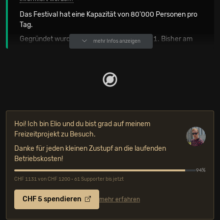
Das Festival hat eine Kapazität von 80'000 Personen pro
Tag.
Gegründet wurde das Festival im Jahr 2011. Bisher am
mehr Infos anzeigen
häufigsten hier aufgetreten sind:
Lucybell
,
[4-mal]
Movimiento Original
und
Rootz Hi-Fi
.
[4-mal]
[4-mal]
Zuletzt spielten
am Lollapalooza Chile 2026
u.a. Tyler, The
Creator, Chappell Roan und Sabrina Carpenter.
OFFIZIELLE FESTIVALKANÄLE
Hoi! Ich bin Elio und du bist grad auf meinem
Freizeitprojekt zu Besuch.
Danke für jeden kleinen Zustupf an die laufenden
Betriebskosten!
94%
CHF 1131 von CHF 1200 • 61 Supporter bis jetzt
CHF 5 spendieren
mehr erfahren