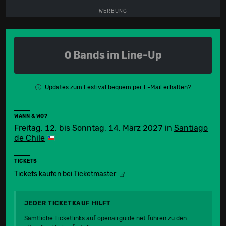
WERBUNG
0 Bands im Line-Up
Updates zum Festival bequem per E-Mail erhalten?
WANN & WO?
Freitag, 12. bis Sonntag, 14. März 2027
in
Santiago
de Chile
TICKETS
Tickets kaufen bei Ticketmaster
JEDER TICKETKAUF HILFT
Sämtliche Ticketlinks auf openairguide.net führen zu den