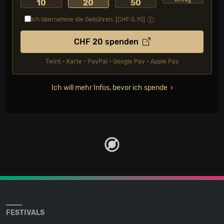
10
20
50
Ich übernehme die Gebühren. [CHF
0.70
]
CHF
20
spenden
Twint • Karte • PayPal • Google Pay • Apple Pay
Ich will mehr Infos, bevor ich spende
FESTIVALS