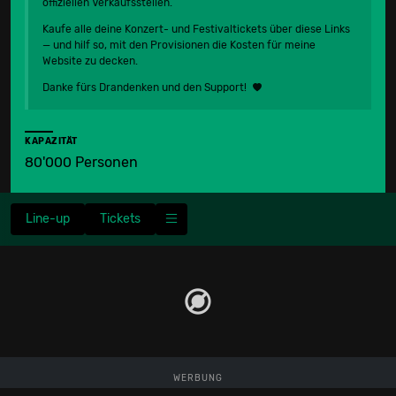
offiziellen Verkaufs­stellen.
Kaufe alle deine Konzert- und Festival­tickets über diese Links
— und hilf so, mit den Provisionen die Kosten für meine
Website zu decken.
Danke fürs Drandenken und den Support!
KAPAZITÄT
80'000 Personen
Line-up
Tickets
WERBUNG