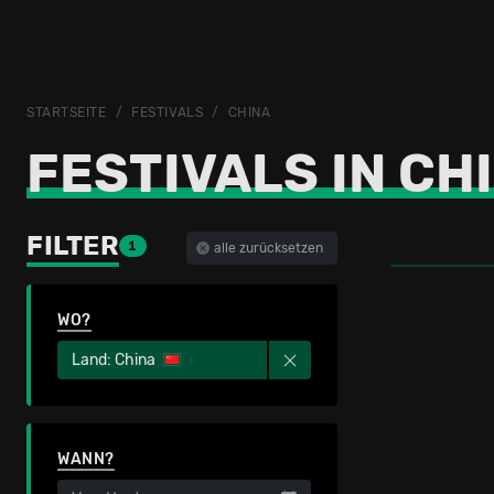
STARTSEITE
FESTIVALS
CHINA
FESTIVALS IN CH
FILTER
1
alle zurücksetzen
WO?
Land: China
WANN?