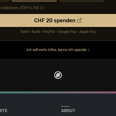
e Gebühren. [CHF
0.70
]
CHF
20
spenden
Twint • Karte • PayPal • Google Pay • Apple Pay
Ich will mehr Infos, bevor ich spende
RTE
ABOUT