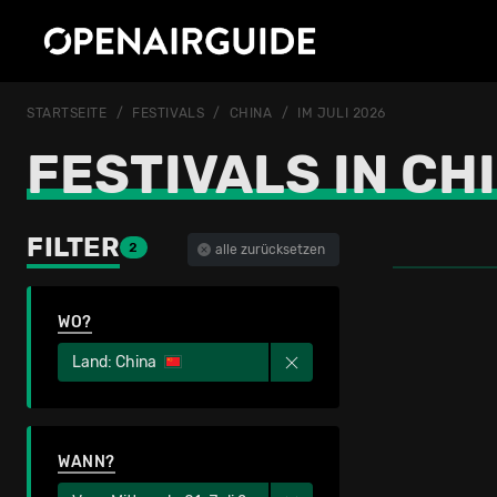
STARTSEITE
FESTIVALS
CHINA
IM JULI 2026
FESTIVALS IN CHI
FILTER
2
alle zurücksetzen
WO?
Land: China
WANN?