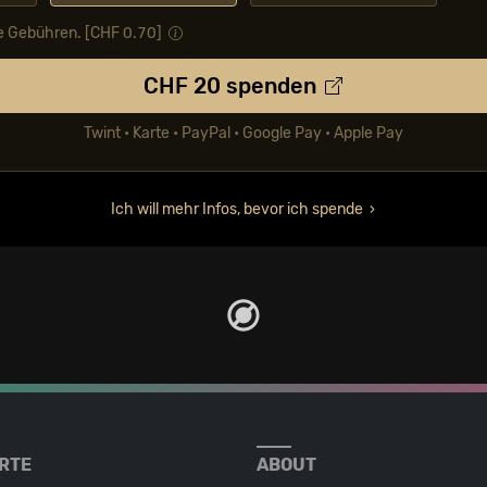
e Gebühren. [CHF
0.70
]
CHF
20
spenden
Twint • Karte • PayPal • Google Pay • Apple Pay
Ich will mehr Infos, bevor ich spende
RTE
ABOUT