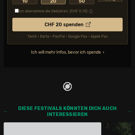
10
20
50
Ich übernehme die Gebühren. [CHF
0.70
]
CHF
20
spenden
Twint • Karte • PayPal • Google Pay • Apple Pay
Ich will mehr Infos, bevor ich spende
DIESE FESTIVALS KÖNNTEN DICH AUCH
INTERESSIEREN