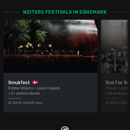
WEITERE FESTIVALS IN DÄNEMARK
Smukfest
Syd For So
Robbie Williams • Lewis Capaldi
The xx • Lorde
+ 57 weitere Bands
+ 32 weitere 
02. BIS 09. AUGUST 2026
13. BIS 15. AUGU