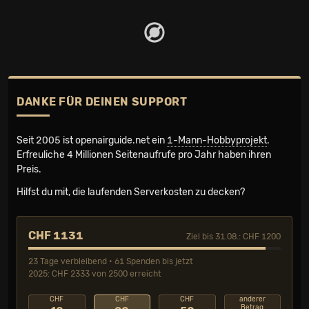
DANKE FÜR DEINEN SUPPORT
Seit 2005 ist openairguide.net ein
1-Mann-Hobbyprojekt
.
Erfreuliche 4 Millionen Seiten­aufrufe pro Jahr haben ihren
Preis.
Hilfst du mit, die laufenden Serverkosten zu decken?
CHF 1131
Ziel bis 31.08.: CHF 1200
23 Tage verbleibend • 61 Spenden bis jetzt
2025: CHF 2333 von 2500 erreicht
CHF
CHF
CHF
anderer
Betrag