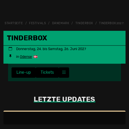
STARTSEITE
FESTIVALS
DÄNEMARK
TINDERBOX
TINDERBOX 2027: N
TINDERBOX
Donnerstag, 24. bis Samstag, 26. Juni 2027
in
Odense
Line-up
Tickets
LETZTE UPDATES