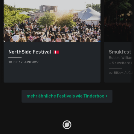
NorthSide Festival
Smukfest
Robbie William
10. BIS 12. JUNI 2027
+ 57 weitere 
02. BIS 09. AUGU
mehr ähnliche Festivals wie Tinderbox