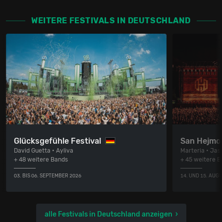
WEITERE FESTIVALS IN DEUTSCHLAND
Glücksgefühle Festival
San Hejmo 
David Guetta • Ayliva
Marteria • Jas
+ 48 weitere Bands
+ 45 weitere 
03. BIS 06. SEPTEMBER 2026
14. UND 15. AUG
alle Festivals in Deutschland anzeigen