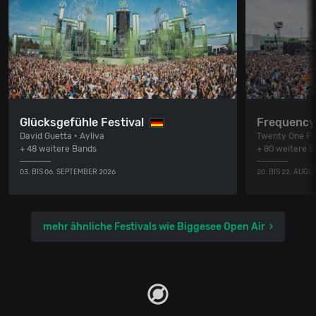
Glücksgefühle Festival
Frequency 
David Guetta • Ayliva
Twenty One Pil
+ 48 weitere Bands
+ 80 weitere 
03. BIS 06. SEPTEMBER 2026
20. BIS 22. AUGU
mehr ähnliche Festivals wie Biggesee Open Air