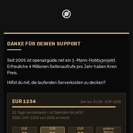
DANKE FÜR DEINEN SUPPORT
Seit 2005 ist openairguide.net ein
1-Mann-Hobbyprojekt
.
Erfreuliche 4 Millionen Seiten­aufrufe pro Jahr haben ihren
Preis.
Hilfst du mit, die laufenden Serverkosten zu decken?
EUR 1234
Ziel bis 31.08.: EUR 1200
21 Tage verbleibend • 62 Spenden bis jetzt
2025: CHF 2333 von 2500 erreicht
EUR
EUR
EUR
anderer
Betrag