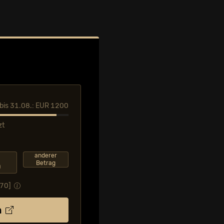
l bis 31.08.: EUR 1200
zt
anderer
Betrag
0
,70
]
n