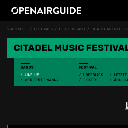
STARTSEITE
FESTIVALS
DEUTSCHLAND
CITADEL MUSIC FEST
CITADEL MUSIC FESTIVA
BANDS
FESTIVAL
LINE-UP
ÜBERBLICK
LETZTE
WER SPIELT WANN?
TICKETS
ÄHNLIC