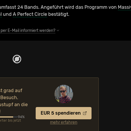
6 umfasst 24 Bands. Angeführt wird das Programm von
Massi
l
und
A Perfect Circle
bestätigt.
 per E-Mail informiert werden?
st grad auf
 Besuch.
ustupf an die
!
EUR 5 spendieren
94%
ter bis jetzt
mehr erfahren