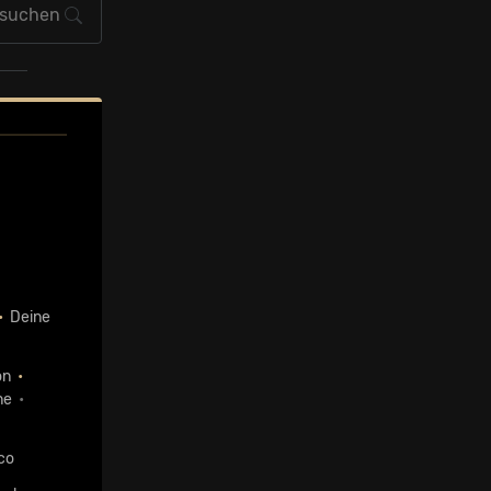
•
Deine
on
•
ne
•
co