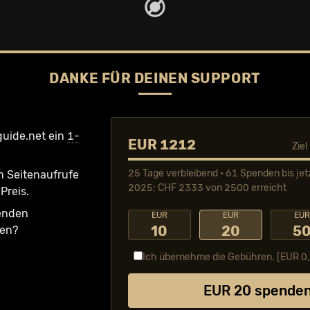
DANKE FÜR DEINEN SUPPORT
guide.net ein
1-
EUR 1212
Zie
25 Tage verbleibend • 61 Spenden bis jet
n Seiten­aufrufe
2025: CHF 2333 von 2500 erreicht
Preis.
fenden
EUR
EUR
EUR
10
20
5
ken?
Ich übernehme die Gebühren. [EUR
0
EUR
20
spende