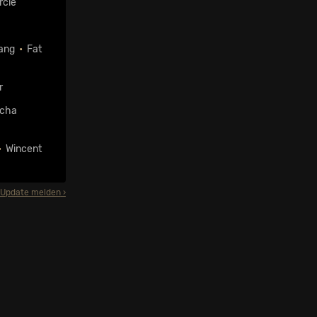
rcle
Gang
•
Fat
r
lcha
•
Wincent
Update melden