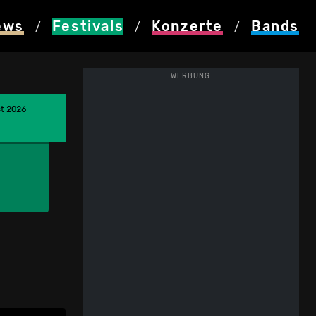
ews
Festivals
Konzerte
Bands
/
/
/
WERBUNG
st 2026