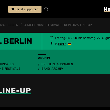
N
Jetzt supporten
IVAL BERLIN
CITADEL MUSIC FESTIVAL BERLIN 2026: LINE-UP
L BERLIN
Freitag, 05. Juni bis Samstag, 29. Augu
in
Berlin
ARCHIV
 UPDATES
FRÜHERE AUSGABEN
HE FESTIVALS
BAND-ARCHIV
LINE-UP