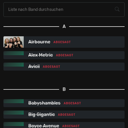
A
Airbourne
ABGESAGT
Alex Metric
ABGESAGT
Avicii
ABGESAGT
B
Babyshambles
ABGESAGT
Big Gigantic
ABGESAGT
Boyce Avenue
ABGESAGT