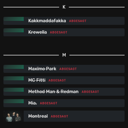
K
Kakkmaddafakka
ABGESAGT
Krewella
ABGESAGT
M
Maxïmo Park
ABGESAGT
MC Fitti
ABGESAGT
Method Man & Redman
ABGESAGT
Mia.
ABGESAGT
Montreal
ABGESAGT