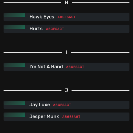
H
Hawk Eyes
ABGESAGT
Hurts
ABGESAGT
I
I'm Not A Band
ABGESAGT
J
Jay Luxe
ABGESAGT
Jesper Munk
ABGESAGT