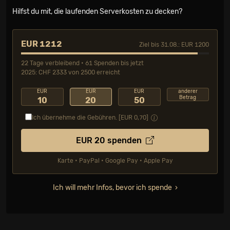
Hilfst du mit, die laufenden Serverkosten zu decken?
EUR 1212
Ziel bis 31.08.: EUR 1200
22 Tage verbleibend • 61 Spenden bis jetzt
2025: CHF 2333 von 2500 erreicht
EUR
EUR
EUR
anderer
Betrag
10
20
50
Ich übernehme die Gebühren. [EUR
0,70
]
EUR
20
spenden
Karte • PayPal • Google Pay • Apple Pay
Ich will mehr Infos, bevor ich spende