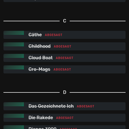
C
Cäthe
ABGESAGT
Childhood
ABGESAGT
Cloud Boat
ABGESAGT
Cro-Mags
ABGESAGT
D
Das Gezeichnete Ich
ABGESAGT
Die Rakede
ABGESAGT