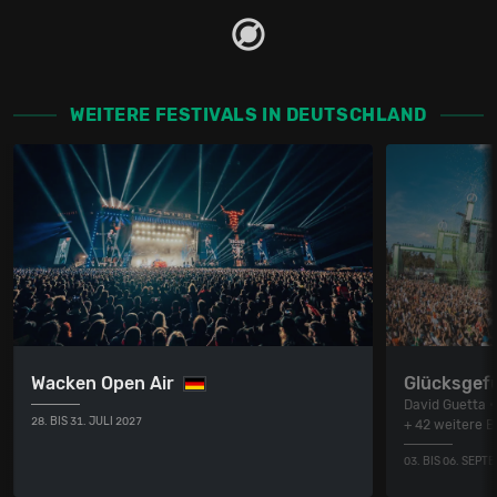
WEITERE FESTIVALS IN DEUTSCHLAND
Wacken Open Air
Glücksgefü
David Guetta •
28. BIS 31. JULI 2027
+ 42 weitere 
03. BIS 06. SEPT