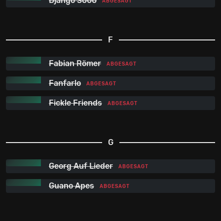
Django 3000
ABGESAGT
F
Fabian Römer
ABGESAGT
Fanfarlo
ABGESAGT
Fickle Friends
ABGESAGT
G
Georg Auf Lieder
ABGESAGT
Guano Apes
ABGESAGT