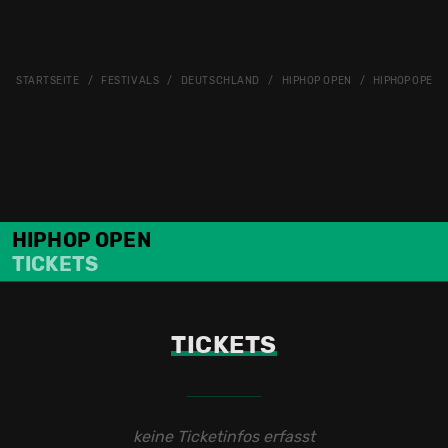
STARTSEITE
FESTIVALS
DEUTSCHLAND
HIPHOP OPEN
HIPHOP OPEN 2
HIPHOP OPEN
TICKETS
TICKETS
keine Ticketinfos erfasst