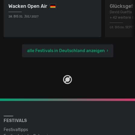
Wacken Open Air
Glücksgefü
David Guetta •
28. BIS 31. JULI 2027
+ 42 weitere 
03. BIS 06. SEPT
alle Festivals in Deutschland anzeigen
FESTIVALS
Festivaltipps