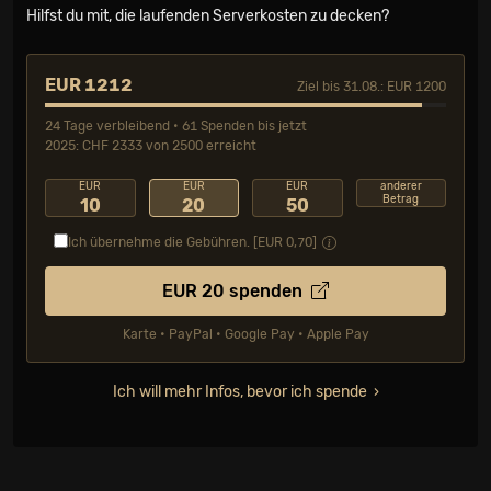
Hilfst du mit, die laufenden Serverkosten zu decken?
EUR 1212
Ziel bis 31.08.: EUR 1200
24 Tage verbleibend • 61 Spenden bis jetzt
2025: CHF 2333 von 2500 erreicht
EUR
EUR
EUR
anderer
Betrag
10
20
50
Ich übernehme die Gebühren. [EUR
0,70
]
EUR
20
spenden
Karte • PayPal • Google Pay • Apple Pay
Ich will mehr Infos, bevor ich spende