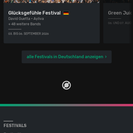
Glücksgefühle Festival
Green Juic
David Guetta • Ayliva
06. UND 07. AUG
+ 48 weitere Bands
03. BIS 06. SEPTEMBER 2026
alle Festivals in Deutschland anzeigen
FESTIVALS