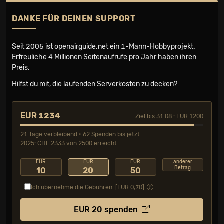
DANKE FÜR DEINEN SUPPORT
Seit 2005 ist openairguide.net ein
1-Mann-Hobbyprojekt
.
Erfreuliche 4 Millionen Seiten­aufrufe pro Jahr haben ihren
Preis.
Hilfst du mit, die laufenden Serverkosten zu decken?
EUR 1234
Ziel bis 31.08.: EUR 1200
21 Tage verbleibend • 62 Spenden bis jetzt
2025: CHF 2333 von 2500 erreicht
EUR
EUR
EUR
anderer
Betrag
10
20
50
Ich übernehme die Gebühren. [EUR
0,70
]
EUR
20
spenden