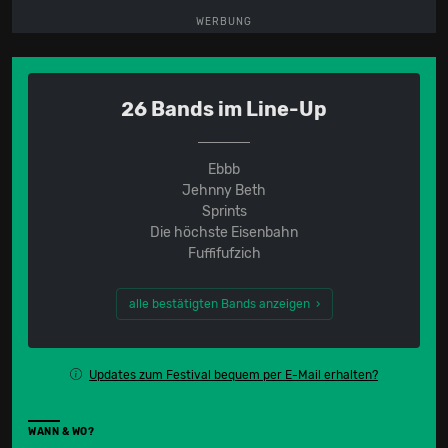
WERBUNG
26 Bands im Line-Up
Ebbb
Jehnny Beth
Sprints
Die höchste Eisenbahn
Fuffifufzich
alle bestätigten Bands anzeigen ›
Updates zum Festival bequem per E-Mail erhalten?
WANN & WO?