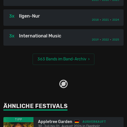
3x
Ilgen-Nur
2018
•
2021
•
2024
3x
International Music
2019
•
2022
•
2025
363 Bands im Band-Archiv
ÄHNLICHE FESTIVALS
TIPP
Appletree Garden
AUSVERKAUFT
30. Juli bis 01. August 2026 in Diepholz