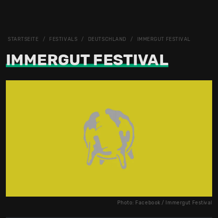
STARTSEITE
FESTIVALS
DEUTSCHLAND
IMMERGUT FESTIVAL
IMMERGUT FESTIVAL
Photo: Facebook / Immergut Festival