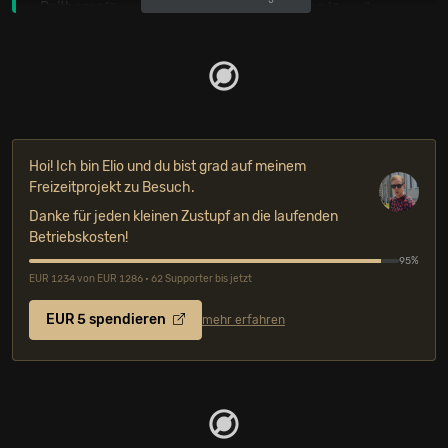
Balthazar
und
Die höchste Eisenbahn
.
[3-mal]
[3-mal]
Zuletzt spielten
am Immergut Festival 2025
u.a.
Bilderbuch, Dehd und Nilüfer Yanya.
OFFIZIELLE FESTIVALKANÄLE
Hoi! Ich bin Elio und du bist grad auf meinem
Veranstalter/in: immergutrocken e.V., Warschauer Str. 59a, DE-
Freizeitprojekt zu Besuch.
10243 Berlin
Danke für jeden kleinen Zustupf an die laufenden
Betriebskosten!
95%
EUR 1234 von EUR 1286 • 62 Supporter bis jetzt
EUR 5 spendieren
mehr erfahren