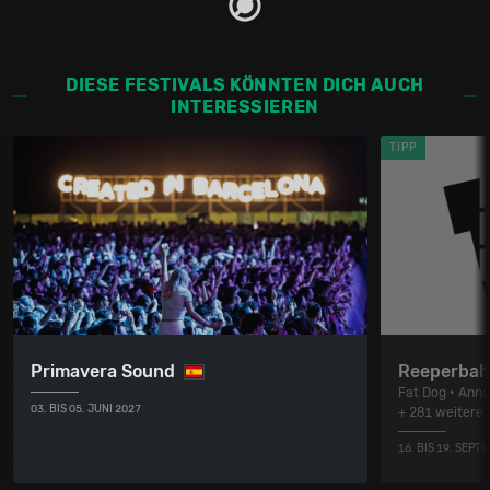
DIESE FESTIVALS KÖNNTEN DICH AUCH
INTERESSIEREN
TIPP
Primavera Sound
Reeperbah
Fat Dog • Anna
03. BIS 05. JUNI 2027
+ 281 weitere
16. BIS 19. SEPT