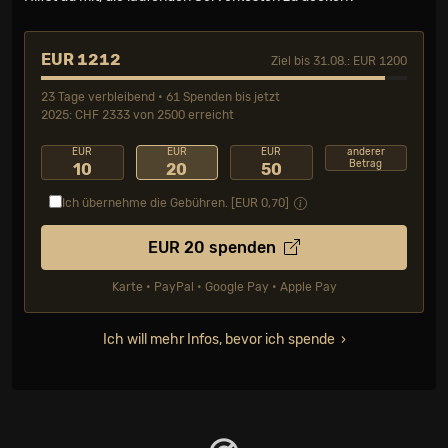
EUR 1212
Ziel bis 31.08.: EUR 1200
23 Tage verbleibend • 61 Spenden bis jetzt
2025: CHF 2333 von 2500 erreicht
EUR
EUR
EUR
anderer
Betrag
10
20
50
Ich übernehme die Gebühren. [EUR
0,70
]
EUR
20
spenden
Karte • PayPal • Google Pay • Apple Pay
Ich will mehr Infos, bevor ich spende