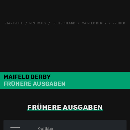
STARTSEITE
FESTIVALS
DEUTSCHLAND
MAIFELD DERBY
FRÜHERE 
MAIFELD DERBY
FRÜHERE AUSGABEN
FRÜHERE AUSGABEN
Kraftklub