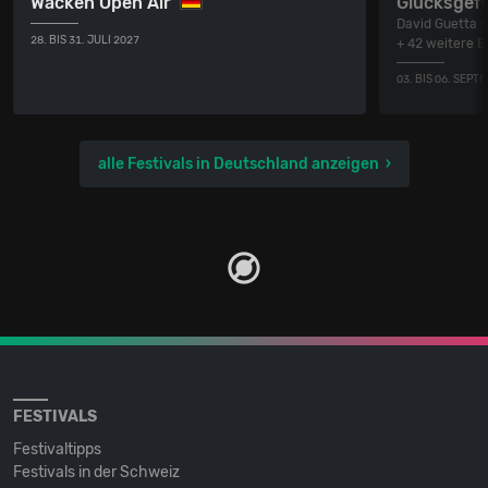
Wacken Open Air
Glücksgefü
David Guetta •
28. BIS 31. JULI 2027
+ 42 weitere 
03. BIS 06. SEPT
alle Festivals in Deutschland anzeigen
FESTIVALS
Festivaltipps
Festivals in der Schweiz