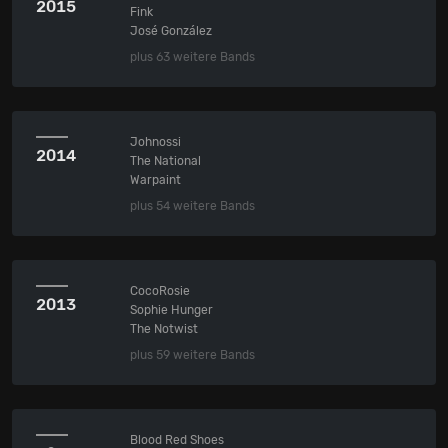
2015
Fink
José González
plus 63 weitere Bands
Johnossi
2014
The National
Warpaint
plus 54 weitere Bands
CocoRosie
2013
Sophie Hunger
The Notwist
plus 59 weitere Bands
Blood Red Shoes