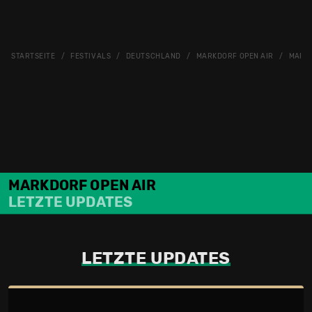
STARTSEITE
FESTIVALS
DEUTSCHLAND
MARKDORF OPEN AIR
MARKD
MARKDORF OPEN AIR
LETZTE UPDATES
LETZTE UPDATES