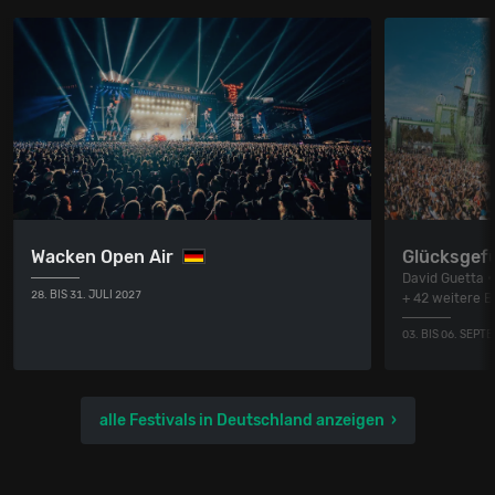
Wacken Open Air
Glücksgefü
David Guetta •
28. BIS 31. JULI 2027
+ 42 weitere 
03. BIS 06. SEPT
alle Festivals in Deutschland anzeigen