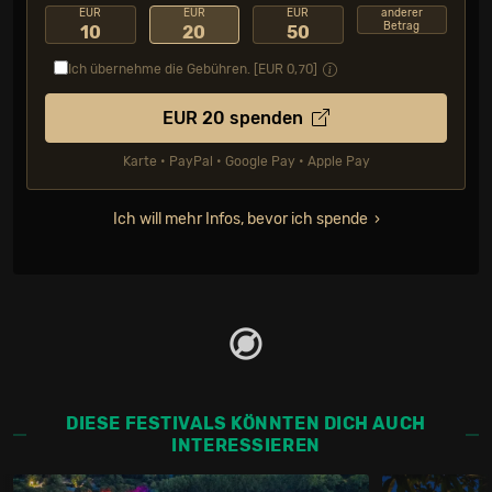
EUR
EUR
EUR
anderer
Betrag
10
20
50
Ich übernehme die Gebühren. [EUR
0,70
]
EUR
20
spenden
Karte • PayPal • Google Pay • Apple Pay
Ich will mehr Infos, bevor ich spende
DIESE FESTIVALS KÖNNTEN DICH AUCH
INTERESSIEREN