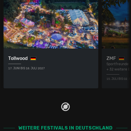
Tollwood
ZMF
Sportfreunde S
17. JUNI BIS 18. JULI 2027
+ 32 weitere 
15. JULI BIS 02.
WEITERE FESTIVALS IN DEUTSCHLAND