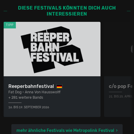
DIESE FESTIVALS KÖNNTEN DICH AUCH
INTERESSIEREN
TIPP
Reeperbahnfestival
c/o pop Fe
Fat Dog • Anna Von Hausswolff
21. BIS 25. APRIL
+ 281 weitere Bands
16. BIS 19. SEPTEMBER 2026
mehr ähnliche Festivals wie Metropolink Festival