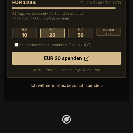
EUR 1234
Ziel bis 31.08.: EUR 1200
21 Tage verbleibend • 62 Spenden bis jetzt
2025: CHF 2333 von 2500 erreicht
EUR
EUR
EUR
anderer
Betrag
10
20
50
Ich übernehme die Gebühren. [EUR
0,70
]
EUR
20
spenden
Karte • PayPal • Google Pay • Apple Pay
Ich will mehr Infos, bevor ich spende