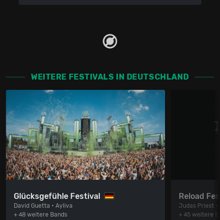
WEITERE FESTIVALS IN DEUTSCHLAND
Glücksgefühle Festival
Reload Fes
David Guetta • Ayliva
Judas Priest •
+ 48 weitere Bands
+ 45 weitere 