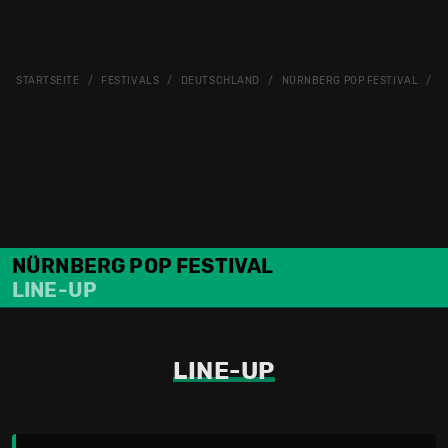
STARTSEITE
FESTIVALS
DEUTSCHLAND
NÜRNBERG POP FESTIVAL
N
NÜRNBERG POP FESTIVAL
LINE-UP
LINE-UP