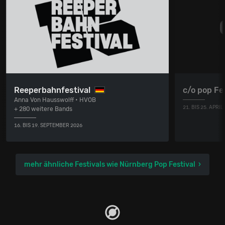
Reeperbahnfestival
c/o pop Fe
Anna Von Hausswolff • HVOB
21. BIS 25. APRIL
+ 280 weitere Bands
16. BIS 19. SEPTEMBER 2026
mehr ähnliche Festivals wie Nürnberg Pop Festival