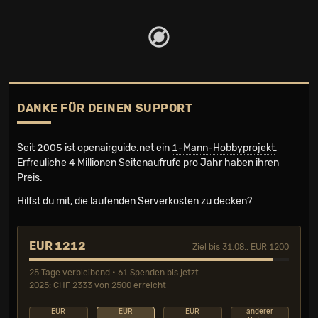
DANKE FÜR DEINEN SUPPORT
Seit 2005 ist openairguide.net ein
1-Mann-Hobbyprojekt
.
Erfreuliche 4 Millionen Seiten­aufrufe pro Jahr haben ihren
Preis.
Hilfst du mit, die laufenden Serverkosten zu decken?
EUR 1212
Ziel bis 31.08.: EUR 1200
25 Tage verbleibend • 61 Spenden bis jetzt
2025: CHF 2333 von 2500 erreicht
EUR
EUR
EUR
anderer