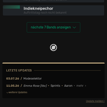
Indiekneipechor
Auftrittstag noch nicht bekannt
nächste 7 Bands anzeigen
LETZTE UPDATES
03.07.26
Modeselektor
11.05.26
Emma Rose [tbc]
•
Sprints
•
Aaron
• mehr ›
weitere Updates
Update melden