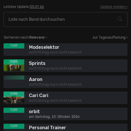
Letztes Update:
03.07.26
Update melden
Sortieren nach:
Relevanz
zur Tagesaufteilung ›
TIPP
Modeselektor
Auftrittstag noch nicht bekannt
TIPP
Sprints
Auftrittstag noch nicht bekannt
Aaron
Auftrittstag noch nicht bekannt
TIPP
Cari Cari
Auftrittstag noch nicht bekannt
TIPP
orbit
am Samstag, 10. Oktober 2026
TIPP
Personal Trainer