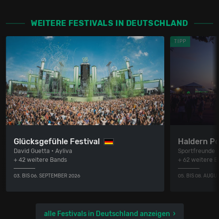
WEITERE FESTIVALS IN DEUTSCHLAND
TIPP
Glücksgefühle Festival
Haldern P
David Guetta • Ayliva
Sportfreunde S
+ 42 weitere Bands
+ 62 weitere 
03. BIS 06. SEPTEMBER 2026
05. BIS 08. AUGU
alle Festivals in Deutschland anzeigen