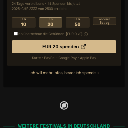
24 Tage verbleibend • 61 Spenden bis jetzt
2025: CHF 2333 von 2500 erreicht
EUR
EUR
EUR
anderer
Betrag
10
20
50
Ich übernehme die Gebühren. [EUR
0,70
]
EUR
20
spenden
Karte • PayPal • Google Pay • Apple Pay
Ich will mehr Infos, bevor ich spende
WEITERE FESTIVALS IN DEUTSCHLAND