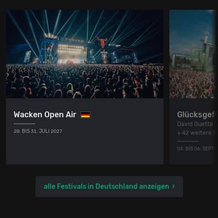
Wacken Open Air
Glücksgefü
David Guetta •
28. BIS 31. JULI 2027
+ 42 weitere 
03. BIS 06. SEPT
alle Festivals in Deutschland anzeigen