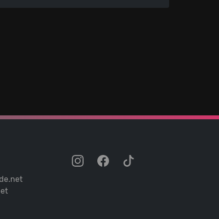
de.net
et