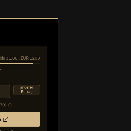
l bis 31.08.: EUR 1200
zt
anderer
Betrag
0
,70
]
n