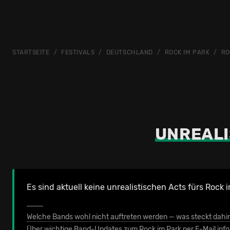
STARTSEITE
FESTIVALS
DEUTSCHLAND
ROCK IM PARK
RO
UNREALI
Es sind aktuell keine unrealistischen Acts fürs Rock
Welche Bands wohl nicht auftreten werden — was steckt dahi
Über wichtige Band-Updates zum Rock im Park per E-Mail inf