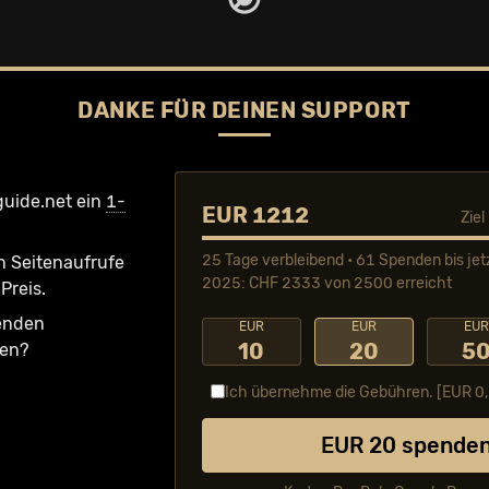
DANKE FÜR DEINEN SUPPORT
guide.net ein
1-
EUR 1212
Zie
25 Tage verbleibend • 61 Spenden bis jet
n Seiten­aufrufe
2025: CHF 2333 von 2500 erreicht
Preis.
fenden
EUR
EUR
EUR
10
20
5
ken?
Ich übernehme die Gebühren. [EUR
0
EUR
20
spende