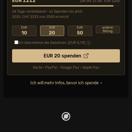
EUR 1212
Ziel bis 31.08.: EUR 1200
24 Tage verbleibend • 61 Spenden bis jetzt
2025: CHF 2333 von 2500 erreicht
EUR
EUR
EUR
anderer
Betrag
10
20
50
Ich übernehme die Gebühren. [EUR
0,70
]
EUR
20
spenden
Karte • PayPal • Google Pay • Apple Pay
Ich will mehr Infos, bevor ich spende