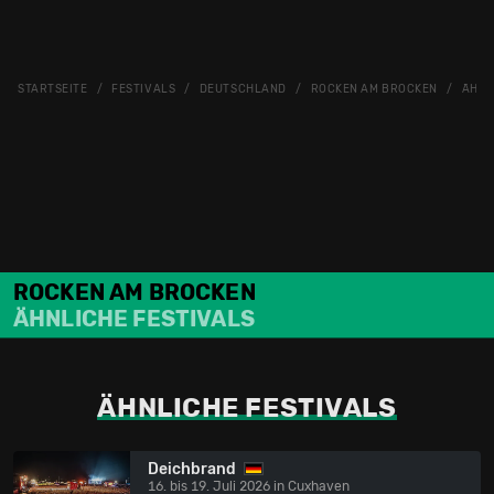
STARTSEITE
FESTIVALS
DEUTSCHLAND
ROCKEN AM BROCKEN
ÄHNL
ROCKEN AM BROCKEN
ÄHNLICHE FESTIVALS
ÄHNLICHE FESTIVALS
Deichbrand
16. bis 19. Juli 2026 in Cuxhaven