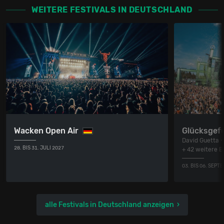
WEITERE FESTIVALS IN DEUTSCHLAND
Wacken Open Air
Glücksgefü
David Guetta •
28. BIS 31. JULI 2027
+ 42 weitere 
03. BIS 06. SEPT
alle Festivals in Deutschland anzeigen