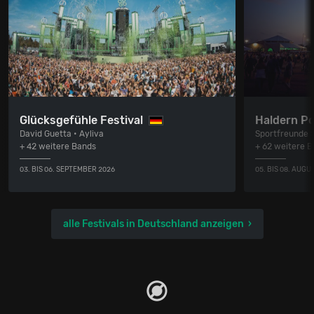
Glücksgefühle Festival
Haldern P
David Guetta • Ayliva
Sportfreunde S
+ 42 weitere Bands
+ 62 weitere 
03. BIS 06. SEPTEMBER 2026
05. BIS 08. AUGU
alle Festivals in Deutschland anzeigen