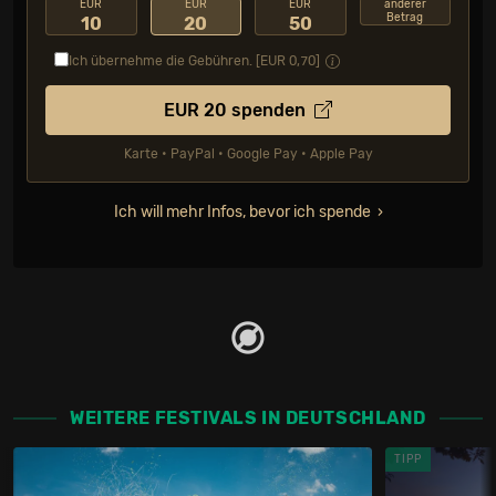
EUR
EUR
EUR
anderer
Betrag
10
20
50
Ich übernehme die Gebühren. [EUR
0,70
]
EUR
20
spenden
Karte • PayPal • Google Pay • Apple Pay
Ich will mehr Infos, bevor ich spende
WEITERE FESTIVALS IN DEUTSCHLAND
TIPP