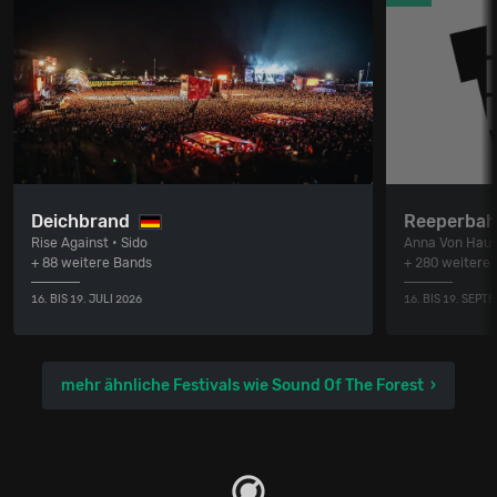
Deichbrand
Reeperbah
Rise Against • Sido
Anna Von Haus
+ 88 weitere Bands
+ 280 weitere
16. BIS 19. JULI 2026
16. BIS 19. SEPT
mehr ähnliche Festivals wie Sound Of The Forest