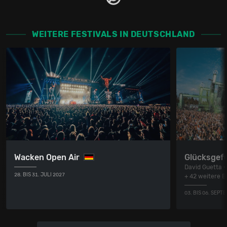
WEITERE FESTIVALS IN DEUTSCHLAND
Wacken Open Air
Glücksgefü
David Guetta •
28. BIS 31. JULI 2027
+ 42 weitere 
03. BIS 06. SEPT