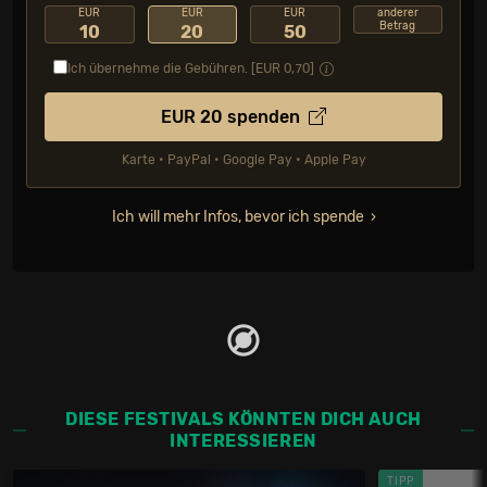
EUR
EUR
EUR
anderer
Betrag
10
20
50
Ich übernehme die Gebühren. [EUR
0,70
]
EUR
20
spenden
Karte • PayPal • Google Pay • Apple Pay
Ich will mehr Infos, bevor ich spende
DIESE FESTIVALS KÖNNTEN DICH AUCH
INTERESSIEREN
TIPP