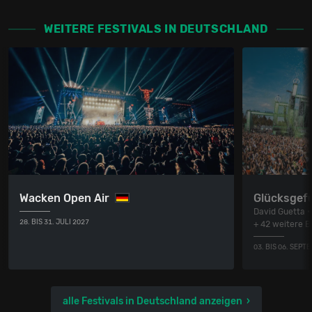
WEITERE FESTIVALS IN DEUTSCHLAND
Wacken Open Air
Glücksgefü
David Guetta •
28. BIS 31. JULI 2027
+ 42 weitere 
03. BIS 06. SEPT
alle Festivals in Deutschland anzeigen