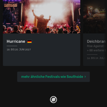
Hurricane
Deichbran
Rise Against • 
18. BIS 20. JUNI 2027
+ 88 weitere 
16. BIS 19. JULI 
mehr ähnliche Festivals wie Southside