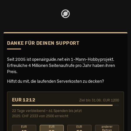
DANKE FÜR DEINEN SUPPORT
Seit 2005 ist openairguide.net ein
1-Mann-Hobbyprojekt
.
Erfreuliche 4 Millionen Seiten­aufrufe pro Jahr haben ihren
Preis.
Hilfst du mit, die laufenden Serverkosten zu decken?
EUR 1212
Ziel bis 31.08.: EUR 1200
22 Tage verbleibend • 61 Spenden bis jetzt
2025: CHF 2333 von 2500 erreicht
EUR
EUR
EUR
anderer
Betrag