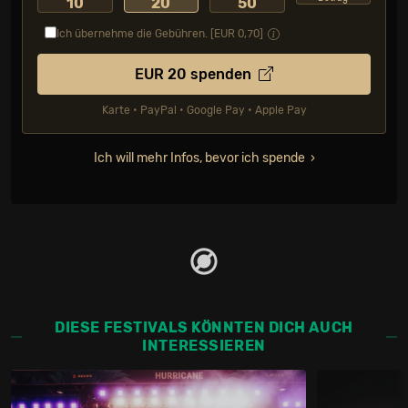
10
20
50
Ich übernehme die Gebühren. [EUR
0,70
]
EUR
20
spenden
Karte • PayPal • Google Pay • Apple Pay
Ich will mehr Infos, bevor ich spende
DIESE FESTIVALS KÖNNTEN DICH AUCH
INTERESSIEREN