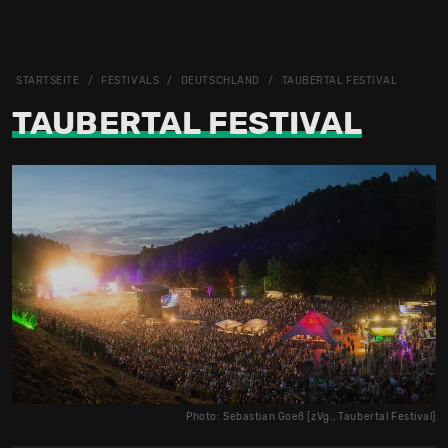
STARTSEITE
FESTIVALS
DEUTSCHLAND
TAUBERTAL FESTIVAL
TAUBERTAL FESTIVAL
Photo: Sebastian Goeß [zVg., Taubertal Festival]