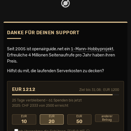
DANKE FÜR DEINEN SUPPORT
Seit 2005 ist openairguide.net ein
1-Mann-Hobbyprojekt
.
Erfreuliche 4 Millionen Seiten­aufrufe pro Jahr haben ihren
Preis.
Hilfst du mit, die laufenden Serverkosten zu decken?
EUR 1212
Ziel bis 31.08.: EUR 1200
25 Tage verbleibend • 61 Spenden bis jetzt
2025: CHF 2333 von 2500 erreicht
EUR
EUR
EUR
anderer
Betrag
10
20
50