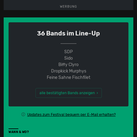
WERBUNG
36 Bands im Line-Up
SDP
Sido
Biffy Clyro
Dropkick Murphys
Feine Sahne Fischfilet
alle bestätigten Bands anzeigen ›
Updates zum Festival bequem per E-Mail erhalten?
WANN & WO?