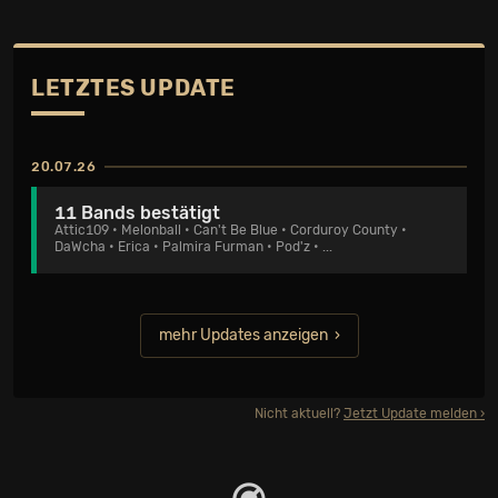
LETZTES UPDATE
20.07.26
11 Bands bestätigt
Attic109
•
Melonball
•
Can't Be Blue
•
Corduroy County
•
DaWcha
•
Erica
•
Palmira Furman
•
Pod'z
• ...
mehr Updates anzeigen
Nicht aktuell?
Jetzt Update melden