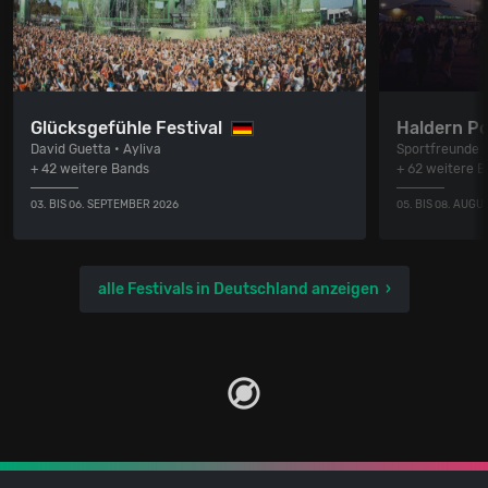
Glücksgefühle Festival
Haldern P
David Guetta • Ayliva
Sportfreunde S
+ 42 weitere Bands
+ 62 weitere 
03. BIS 06. SEPTEMBER 2026
05. BIS 08. AUGU
alle Festivals in Deutschland anzeigen