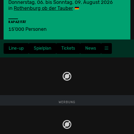
Donnerstag, 06. bis Sonntag, 09. August 2026
in
Rothenburg ob der Tauber
KAPAZITÄT
15'000 Personen
Line-up
Spielplan
Tickets
News
WERBUNG