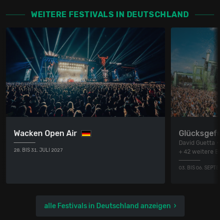
WEITERE FESTIVALS IN DEUTSCHLAND
Wacken Open Air
Glücksgefü
David Guetta •
28. BIS 31. JULI 2027
+ 42 weitere 
03. BIS 06. SEPT
alle Festivals in Deutschland anzeigen