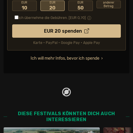
EUR
EUR
EUR
anderer
Betrag
10
20
50
Ich übernehme die Gebühren. [EUR
0,70
]
EUR
20
spenden
Karte • PayPal • Google Pay • Apple Pay
Ich will mehr Infos, bevor ich spende
DIESE FESTIVALS KÖNNTEN DICH AUCH
INTERESSIEREN