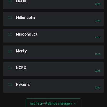
1x
March
2024
1x
Millencolin
2024
1x
Misconduct
2025
1x
Morty
2025
1x
NØFX
2025
1x
Ryker's
2025
nächste -9 Bands anzeigen