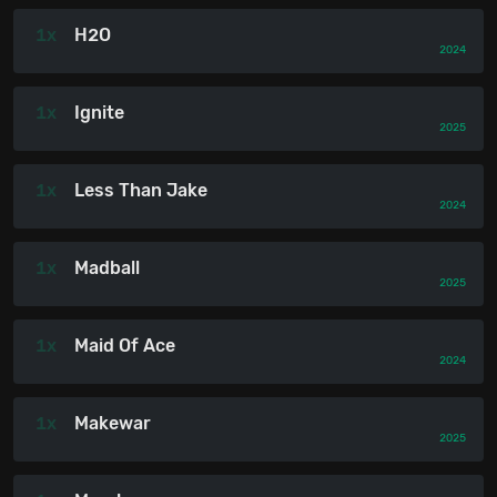
1x
H2O
2024
1x
Ignite
2025
1x
Less Than Jake
2024
1x
Madball
2025
1x
Maid Of Ace
2024
1x
Makewar
2025