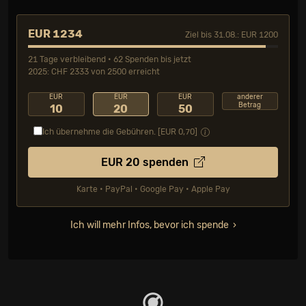
EUR 1234
Ziel bis 31.08.: EUR 1200
21 Tage verbleibend • 62 Spenden bis jetzt
2025: CHF 2333 von 2500 erreicht
EUR
EUR
EUR
anderer
Betrag
10
20
50
Ich übernehme die Gebühren. [EUR
0,70
]
EUR
20
spenden
Karte • PayPal • Google Pay • Apple Pay
Ich will mehr Infos, bevor ich spende