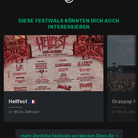
DIESE FESTIVALS KÖNNTEN DICH AUCH
INTERESSIEREN
Hellfest
Graspop M
17. BIS 20. JUNI 2027
17. BIS 20. JUNI 
mehr ähnliche Festivals wie Wacken Open Air