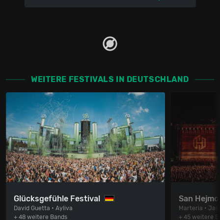
WEITERE FESTIVALS IN DEUTSCHLAND
Glücksgefühle Festival
San Hejmo 
David Guetta • Ayliva
Marteria • Jas
+ 48 weitere Bands
+ 45 weitere 