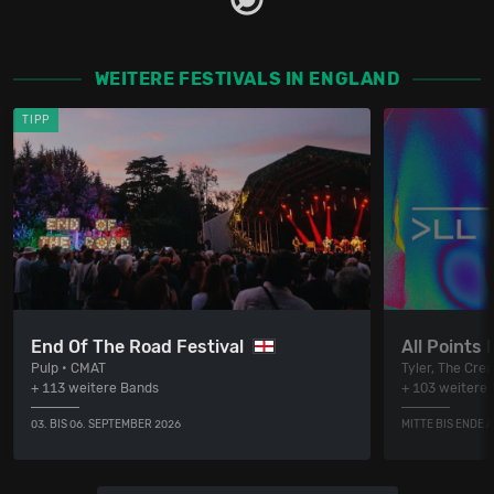
WEITERE FESTIVALS IN ENGLAND
TIPP
End Of The Road Festival
All Points 
Pulp • CMAT
Tyler, The Cre
+ 113 weitere Bands
+ 103 weitere
03. BIS 06. SEPTEMBER 2026
MITTE BIS ENDE 