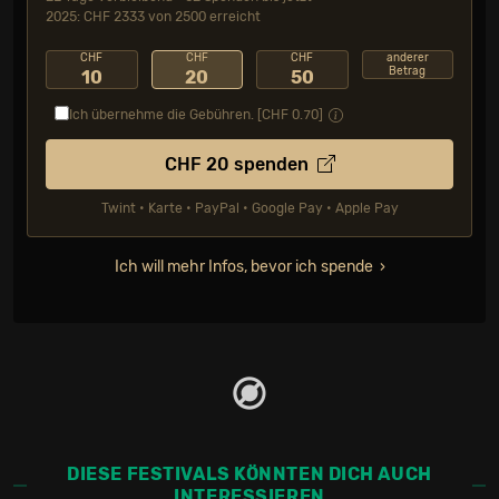
2025: CHF 2333 von 2500 erreicht
CHF
CHF
CHF
anderer
Betrag
10
20
50
Ich übernehme die Gebühren. [CHF
0.70
]
CHF
20
spenden
Twint • Karte • PayPal • Google Pay • Apple Pay
Ich will mehr Infos, bevor ich spende
DIESE FESTIVALS KÖNNTEN DICH AUCH
INTERESSIEREN