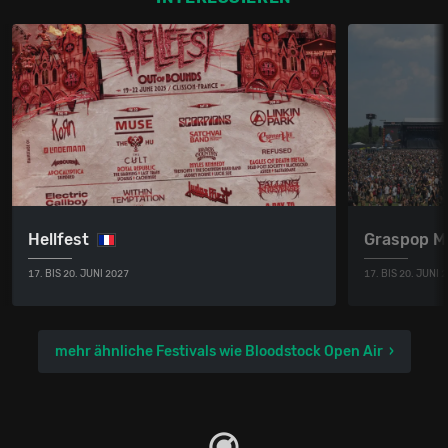
Hellfest
Graspop M
17. BIS 20. JUNI 2027
17. BIS 20. JUNI 
mehr ähnliche Festivals wie Bloodstock Open Air