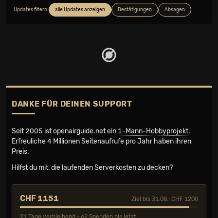
Updates filtern:
alle Updates anzeigen
Bestätigungen
Absagen
DANKE FÜR DEINEN SUPPORT
Seit 2005 ist openairguide.net ein
1-Mann-Hobbyprojekt
.
Erfreuliche 4 Millionen Seiten­aufrufe pro Jahr haben ihren
Preis.
Hilfst du mit, die laufenden Serverkosten zu decken?
CHF 1151
Ziel bis 31.08.: CHF 1200
21 Tage verbleibend • 62 Spenden bis jetzt