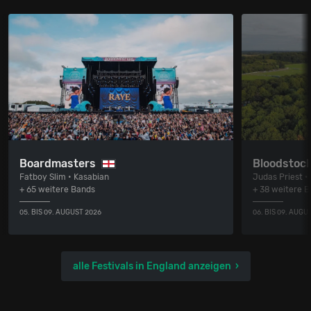
Boardmasters
Bloodstock
Fatboy Slim • Kasabian
Judas Priest •
+ 65 weitere Bands
+ 38 weitere 
05. BIS 09. AUGUST 2026
06. BIS 09. AUGU
alle Festivals in England anzeigen