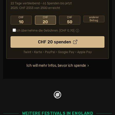
22 Tage verbleibend • 61 Spenden bis jetzt
2025: CHF 2333 von 2500 erreicht
CHF
CHF
CHF
anderer
Betrag
10
20
50
Ich übernehme die Gebühren. [CHF
0.70
]
CHF
20
spenden
Twint • Karte • PayPal • Google Pay • Apple Pay
Ich will mehr Infos, bevor ich spende
WEITERE FESTIVALS IN ENGLAND