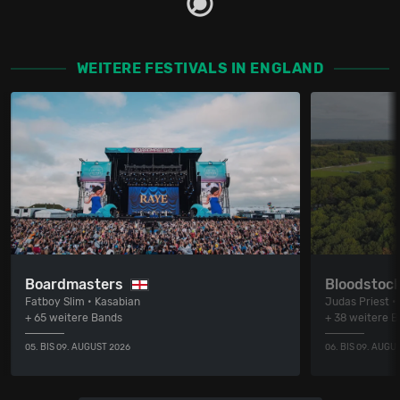
WEITERE FESTIVALS IN ENGLAND
Boardmasters
Bloodstock
Fatboy Slim • Kasabian
Judas Priest •
+ 65 weitere Bands
+ 38 weitere 
05. BIS 09. AUGUST 2026
06. BIS 09. AUGU