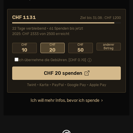
CHF 1131
Ziel bis 31.08.: CHF 1200
22 Tage verbleibend • 61 Spenden bis jetzt
2025: CHF 2333 von 2500 erreicht
CHF
CHF
CHF
anderer
Betrag
10
20
50
Ich übernehme die Gebühren. [CHF
0.70
]
CHF
20
spenden
Twint • Karte • PayPal • Google Pay • Apple Pay
Ich will mehr Infos, bevor ich spende