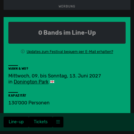
WERBUNG
0 Bands im Line-Up
Updates zum Festival bequem per E-Mail erhalten?
WANN & WO?
Mittwoch, 09. bis Sonntag, 13. Juni 2027
in
Donington Park
KAPAZITÄT
130'000 Personen
Line-up
Tickets