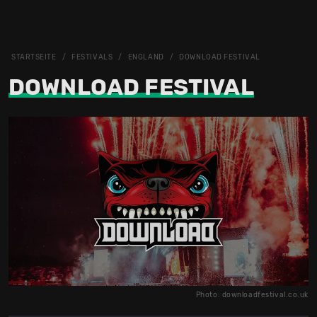
STARTSEITE
FESTIVALS
ENGLAND
DOWNLOAD FESTIVAL
DOWNLOAD FESTIVAL
Photo: downloadfestival.co.uk