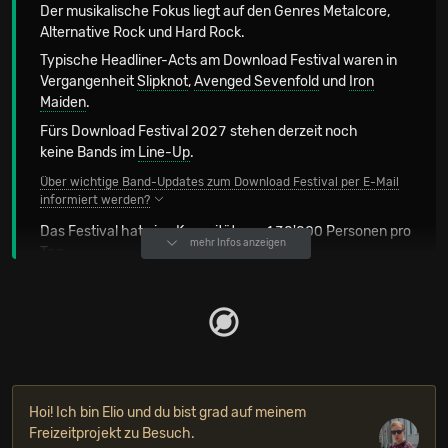
Der musikalische Fokus liegt auf den Genres Metalcore,
Alternative Rock und Hard Rock.
Typische Headliner-Acts am Download Festival waren in
Vergangenheit
Slipknot
,
Avenged Sevenfold
und
Iron
Maiden
.
Fürs Download Festival 2027 stehen derzeit noch
keine Bands im
Line-Up
.
Über wichtige Band-Updates zum Download Festival per E-Mail
informiert werden?
Das Festival hat eine Kapazität von 130'000 Personen pro
mehr Infos anzeigen
Tag.
Gegründet wurde das Festival im Jahr 2003. Bisher am
häufigsten hier aufgetreten sind:
Skindred
,
A Day
[7-mal]
To Remember
und
Black Veil Brides
.
[6-mal]
[6-mal]
Zuletzt spielten
am Download Festival 2026
u.a. Linkin
Park, Guns N' Roses und Limp Bizkit.
Hoi! Ich bin Elio und du bist grad auf meinem
OFFIZIELLE FESTIVALKANÄLE
Freizeitprojekt zu Besuch.