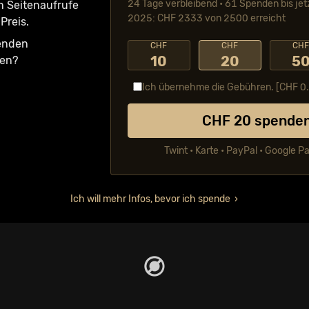
24 Tage verbleibend • 61 Spenden bis jet
n Seiten­aufrufe
2025: CHF 2333 von 2500 erreicht
Preis.
fenden
CHF
CHF
CH
10
20
5
ken?
Ich übernehme die Gebühren. [CHF
0
CHF
20
spende
Twint • Karte • PayPal • Google P
Ich will mehr Infos, bevor ich spende