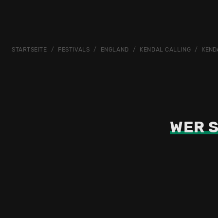
STARTSEITE
FESTIVALS
ENGLAND
KENDAL CALLING
KEND
WER S