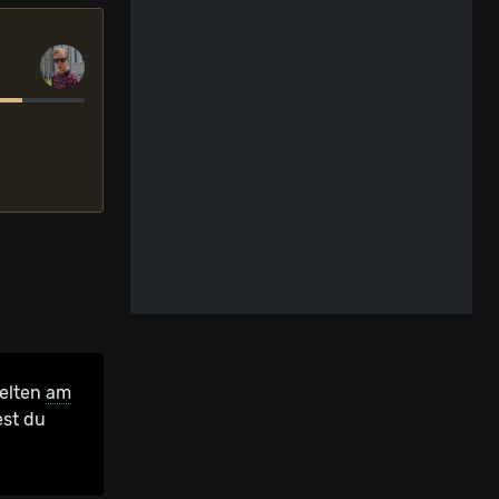
ielten
am
est du