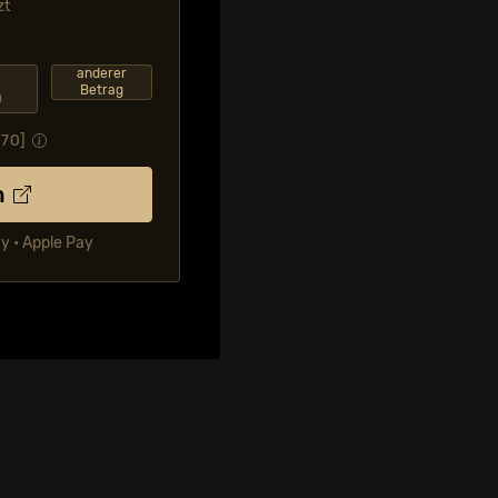
zt
F
anderer
Betrag
0
.70
]
n
ay • Apple Pay