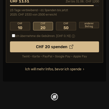
CHF 1131
Ziel bis 31.08.: CHF 1200
23 Tage verbleibend • 61 Spenden bis jetzt
2025: CHF 2333 von 2500 erreicht
CHF
CHF
CHF
anderer
Betrag
10
20
50
Ich übernehme die Gebühren. [CHF
0.70
]
CHF
20
spenden
Twint • Karte • PayPal • Google Pay • Apple Pay
Ich will mehr Infos, bevor ich spende