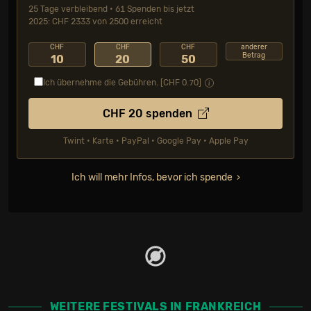
25 Tage verbleibend • 61 Spenden bis jetzt
2025: CHF 2333 von 2500 erreicht
CHF
CHF
CHF
anderer
Betrag
10
20
50
Ich übernehme die Gebühren. [CHF
0.70
]
CHF
20
spenden
Twint • Karte • PayPal • Google Pay • Apple Pay
Ich will mehr Infos, bevor ich spende
WEITERE FESTIVALS IN FRANKREICH