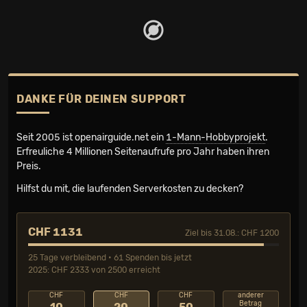
DANKE FÜR DEINEN SUPPORT
Seit 2005 ist openairguide.net ein
1-Mann-Hobbyprojekt
.
Erfreuliche 4 Millionen Seiten­aufrufe pro Jahr haben ihren
Preis.
Hilfst du mit, die laufenden Serverkosten zu decken?
CHF 1131
Ziel bis 31.08.: CHF 1200
25 Tage verbleibend • 61 Spenden bis jetzt
2025: CHF 2333 von 2500 erreicht
CHF
CHF
CHF
anderer
Betrag