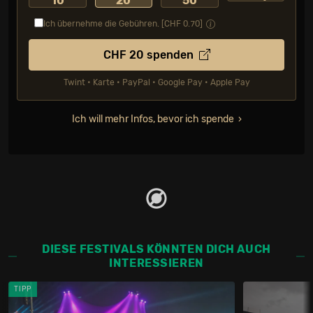
10
20
50
Ich übernehme die Gebühren. [CHF
0.70
]
CHF
20
spenden
Twint • Karte • PayPal • Google Pay • Apple Pay
Ich will mehr Infos, bevor ich spende
DIESE FESTIVALS KÖNNTEN DICH AUCH
INTERESSIEREN
TIPP