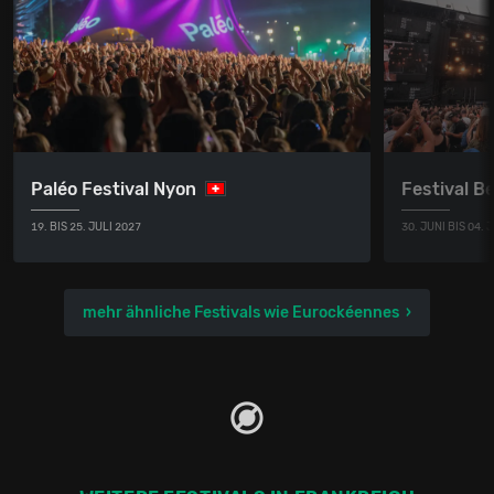
Paléo Festival Nyon
Festival B
19. BIS 25. JULI 2027
30. JUNI BIS 04. 
mehr ähnliche Festivals wie Eurockéennes