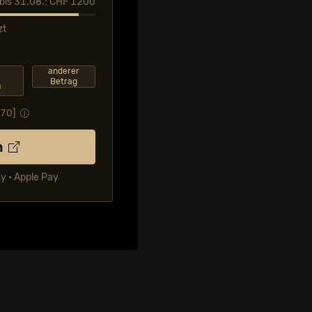
l bis 31.08.: CHF 1200
zt
F
anderer
Betrag
0
.70
]
n
ay • Apple Pay