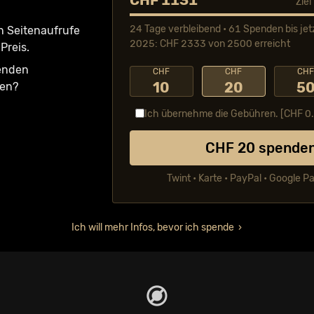
CHF 1131
Zie
24 Tage verbleibend • 61 Spenden bis jet
n Seiten­aufrufe
2025: CHF 2333 von 2500 erreicht
Preis.
fenden
CHF
CHF
CH
10
20
5
ken?
Ich übernehme die Gebühren. [CHF
0
CHF
20
spende
Twint • Karte • PayPal • Google P
Ich will mehr Infos, bevor ich spende