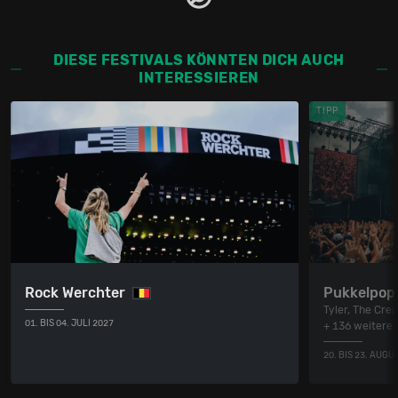
DIESE FESTIVALS KÖNNTEN DICH AUCH
INTERESSIEREN
TIPP
Rock Werchter
Pukkelpop
Tyler, The Cre
01. BIS 04. JULI 2027
+ 136 weitere
20. BIS 23. AUGU