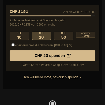
CHF 1151
Ziel bis 31.08.: CHF 1200
21 Tage verbleibend • 62 Spenden bis jetzt
2025: CHF 2333 von 2500 erreicht
CHF
CHF
CHF
anderer
Betrag
10
20
50
Ich übernehme die Gebühren. [CHF
0.70
]
CHF
20
spenden
Twint • Karte • PayPal • Google Pay • Apple Pay
Ich will mehr Infos, bevor ich spende