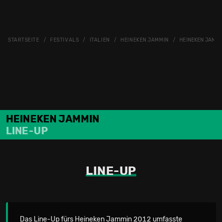
STARTSEITE
FESTIVALS
ITALIEN
HEINEKEN JAMMIN
HEINEKEN JAMMIN
HEINEKEN JAMMIN
LINE-UP
LINE-UP
Das Line-Up fürs Heineken Jammin 2012 umfasste