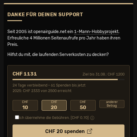
DANKE FÜR DEINEN SUPPORT
Seit 2005 ist openairguide.net ein
1-Mann-Hobbyprojekt
.
Erfreuliche 4 Millionen Seiten­aufrufe pro Jahr haben ihren
Preis.
Hilfst du mit, die laufenden Serverkosten zu decken?
CHF 1131
Ziel bis 31.08.: CHF 1200
24 Tage verbleibend • 61 Spenden bis jetzt
2025: CHF 2333 von 2500 erreicht
CHF
CHF
CHF
anderer
Betrag
10
20
50
Ich übernehme die Gebühren. [CHF
0.70
]
CHF
20
spenden