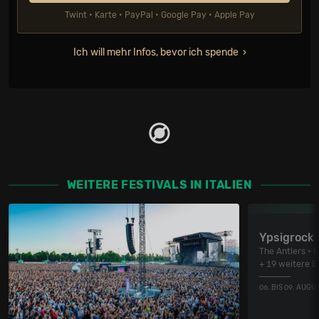
Twint • Karte • PayPal • Google Pay • Apple Pay
Ich will mehr Infos, bevor ich spende
WEITERE FESTIVALS IN ITALIEN
Ypsigrock
The Antlers • 
+ 19 weitere 
06. BIS 09. AUGU