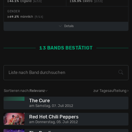
≥ 46.1%
England
≥ 15.3%
Elektro
[6/13]
[2/13]
GENDER
≥ 69.2%
männlich
[9/13]
Details
13 BANDS BESTÄTIGT
Sortieren nach:
Relevanz
zur Tagesaufteilung ›
The Cure
am Samstag, 07. Juli 2012
Red Hot Chili Peppers
am Donnerstag, 05. Juli 2012