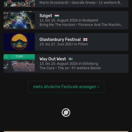
Marlo Grosshardt • Geordie Greep
• 11 weitere Bands
Sziget
11. bis 15. August 2026 in Budapest
Bring Me The Horizon • Florence And The Machine
• 141
Glastonbury Festival
23. bis 27. Juni 2027 in Pilton
TIPP
Way Out West
13. bis 15. August 2026 in Göteborg
The Cure • The xx
• 97 weitere Bands
mehr ähnliche Festivals anzeigen