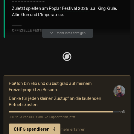
Zuletzt spielten
am Poplar Festival 2025
u.a. King Krule,
Altin Gün und L'Imperatrice.
OFFIZIELLE FESTIVALKANÄLE
mehr Infos anzeigen
Hoi! Ich bin Elio und du bist grad auf meinem
Freizeitprojekt zu Besuch.
Danke für jeden kleinen Zustupf an die laufenden
Betriebskosten!
94%
CHF 1131 von CHF 1200 • 61 Supporter bis jetzt
CHF 5 spendieren
mehr erfahren