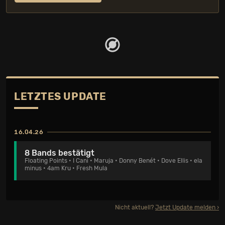
LETZTES UPDATE
16.04.26
8 Bands bestätigt
Floating Points
•
I Cani
•
Maruja
•
Donny Benét
•
Dove Ellis
•
ela
minus
•
4am Kru
•
Fresh Mula
Nicht aktuell?
Jetzt Update melden