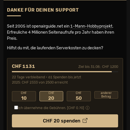
DANKE FÜR DEINEN SUPPORT
Seit 2005 ist openairguide.net ein
1-Mann-Hobbyprojekt
.
Erfreuliche 4 Millionen Seiten­aufrufe pro Jahr haben ihren
Preis.
Hilfst du mit, die laufenden Serverkosten zu decken?
CHF 1131
Ziel bis 31.08.: CHF 1200
22 Tage verbleibend • 61 Spenden bis jetzt
2025: CHF 2333 von 2500 erreicht
CHF
CHF
CHF
anderer
Betrag
10
20
50
Ich übernehme die Gebühren. [CHF
0.70
]
CHF
20
spenden