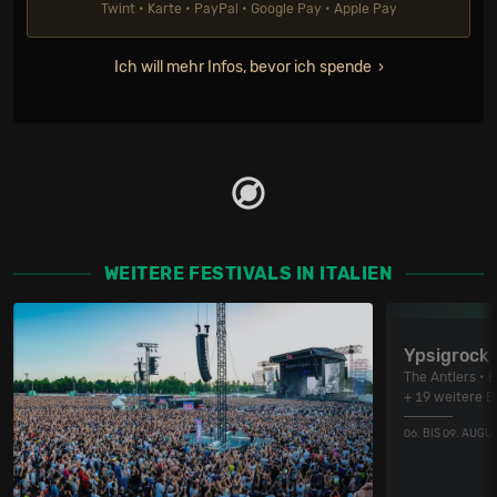
Twint • Karte • PayPal • Google Pay • Apple Pay
Ich will mehr Infos, bevor ich spende
WEITERE FESTIVALS IN ITALIEN
Ypsigrock
The Antlers • 
+ 19 weitere 
06. BIS 09. AUGU