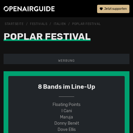
Jetzt supporten
STARTSEITE
FESTIVALS
ITALIEN
POPLAR FESTIVAL
POPLAR FESTIVAL
WERBUNG
8 Bands im Line-Up
Floating Points
I Cani
Maruja
Donny Benét
Dove Ellis