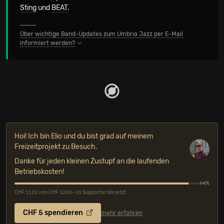
Sting
und
BEAT
.
Über wichtige Band-Updates zum Umbria Jazz per E-Mail
informiert werden?
Hoi! Ich bin Elio und du bist grad auf meinem
Freizeitprojekt zu Besuch.
Danke für jeden kleinen Zustupf an die laufenden
Betriebskosten!
94%
CHF 1131 von CHF 1200 • 61 Supporter bis jetzt
CHF 5 spendieren
mehr erfahren