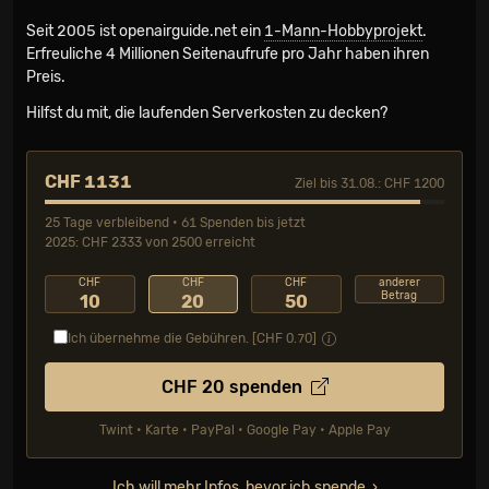
Seit 2005 ist openairguide.net ein
1-Mann-Hobbyprojekt
.
Erfreuliche 4 Millionen Seiten­aufrufe pro Jahr haben ihren
Preis.
Hilfst du mit, die laufenden Serverkosten zu decken?
CHF 1131
Ziel bis 31.08.: CHF 1200
25 Tage verbleibend • 61 Spenden bis jetzt
2025: CHF 2333 von 2500 erreicht
CHF
CHF
CHF
anderer
Betrag
10
20
50
Ich übernehme die Gebühren. [CHF
0.70
]
CHF
20
spenden
Twint • Karte • PayPal • Google Pay • Apple Pay
Ich will mehr Infos, bevor ich spende