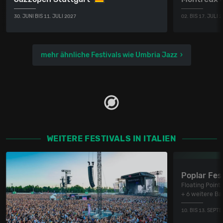
30. JUNI BIS 11. JULI 2027
02. BIS 17. JULI 
mehr ähnliche Festivals wie Umbria Jazz
WEITERE FESTIVALS IN ITALIEN
Poplar Fes
Floating Points
+ 6 weitere Ba
10. BIS 13. SEPT