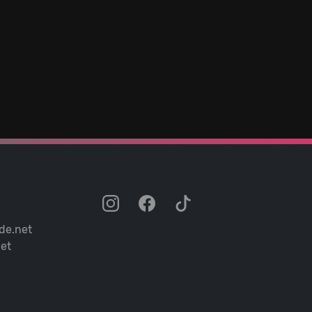
de.net
et