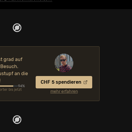
st grad auf
 Besuch.
ustupf an die
!
CHF 5 spendieren
94%
ter bis jetzt
mehr erfahren