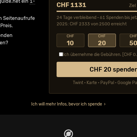
guide.net ein
1-
CHF 1131
Zie
24 Tage verbleibend • 61 Spenden bis jet
n Seiten­aufrufe
2025: CHF 2333 von 2500 erreicht
Preis.
fenden
CHF
CHF
CH
10
20
5
ken?
Ich übernehme die Gebühren. [CHF
0
CHF
20
spende
Twint • Karte • PayPal • Google P
Ich will mehr Infos, bevor ich spende