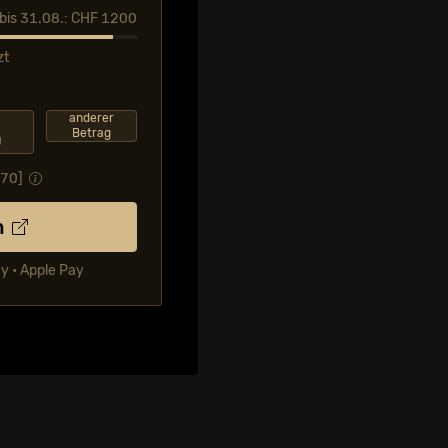
l bis 31.08.: CHF 1200
zt
F
anderer
Betrag
0
.70
]
n
ay • Apple Pay