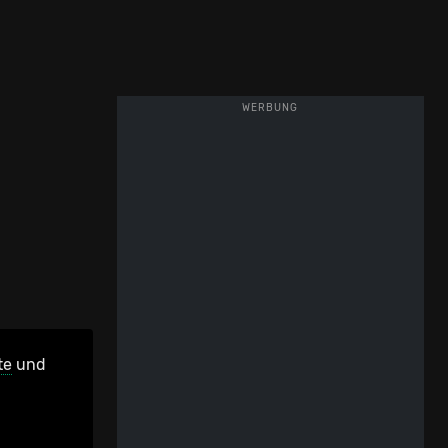
WERBUNG
te
und