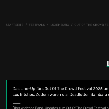
STARTSEITE
FESTIVALS
LUXEMBURG
OUT OF THE CROWD FE
Das Line-Up fürs Out Of The Crowd Festival 2025 
Los Bitchos
.
Zudem waren u.a.
Deadletter
,
Bambara
Über wichtige Band-Updates zum Out Of The Crowd Festival pe