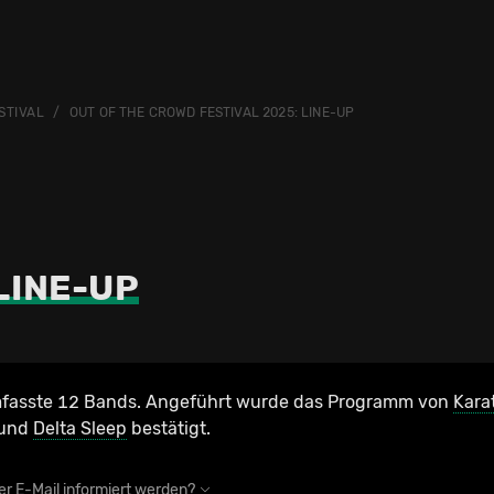
STIVAL
OUT OF THE CROWD FESTIVAL 2025: LINE-UP
LINE-UP
umfasste 12 Bands. Angeführt wurde das Programm von
Kara
und
Delta Sleep
bestätigt.
r E-Mail informiert werden?