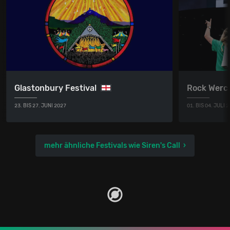
Glastonbury Festival
Rock Werc
23. BIS 27. JUNI 2027
01. BIS 04. JULI 
mehr ähnliche Festivals wie Siren's Call