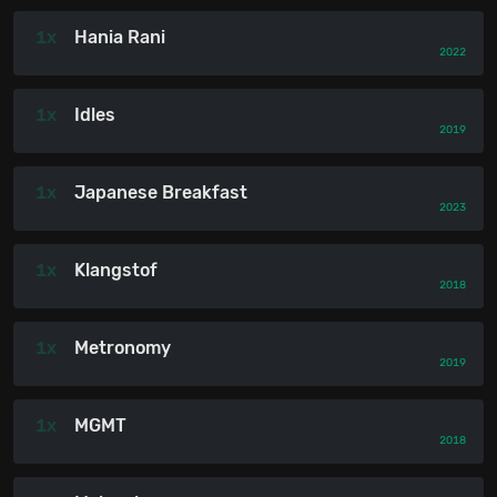
1x
Hania Rani
2022
1x
Idles
2019
1x
Japanese Breakfast
2023
1x
Klangstof
2018
1x
Metronomy
2019
1x
MGMT
2018