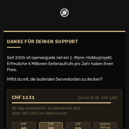
DANKE FÜR DEINEN SUPPORT
Seit 2005 ist openairguide.net ein
1-Mann-Hobbyprojekt
.
Erfreuliche 4 Millionen Seiten­aufrufe pro Jahr haben ihren
Preis.
Hilfst du mit, die laufenden Serverkosten zu decken?
CHF 1131
Ziel bis 31.08.: CHF 1200
22 Tage verbleibend • 61 Spenden bis jetzt
2025: CHF 2333 von 2500 erreicht
CHF
CHF
CHF
anderer
Betrag