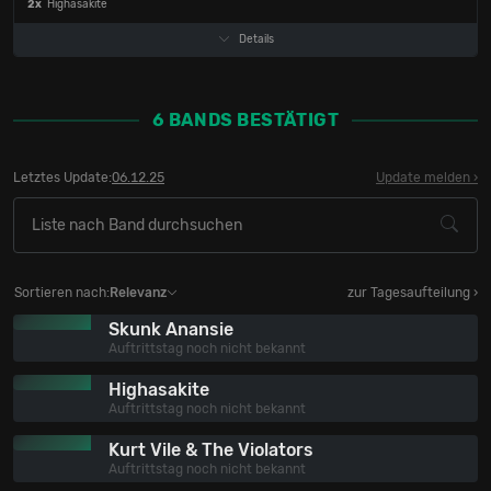
2x
Highasakite
Details
6 BANDS BESTÄTIGT
Letztes Update:
06.12.25
Update melden
Sortieren nach:
Relevanz
zur Tagesaufteilung ›
Skunk Anansie
Auftrittstag noch nicht bekannt
Highasakite
Auftrittstag noch nicht bekannt
Kurt Vile & The Violators
Auftrittstag noch nicht bekannt