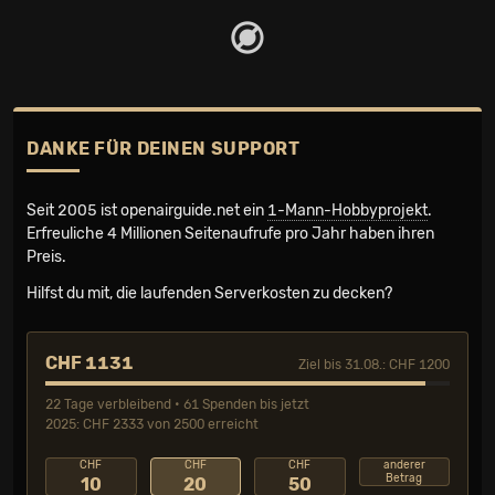
DANKE FÜR DEINEN SUPPORT
Seit 2005 ist openairguide.net ein
1-Mann-Hobbyprojekt
.
Erfreuliche 4 Millionen Seiten­aufrufe pro Jahr haben ihren
Preis.
Hilfst du mit, die laufenden Serverkosten zu decken?
CHF 1131
Ziel bis 31.08.: CHF 1200
22 Tage verbleibend • 61 Spenden bis jetzt
2025: CHF 2333 von 2500 erreicht
CHF
CHF
CHF
anderer
Betrag
10
20
50