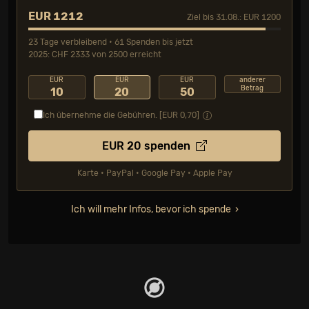
EUR 1212
Ziel bis 31.08.: EUR 1200
23 Tage verbleibend • 61 Spenden bis jetzt
2025: CHF 2333 von 2500 erreicht
EUR
EUR
EUR
anderer
Betrag
10
20
50
Ich übernehme die Gebühren. [EUR
0,70
]
EUR
20
spenden
Karte • PayPal • Google Pay • Apple Pay
Ich will mehr Infos, bevor ich spende