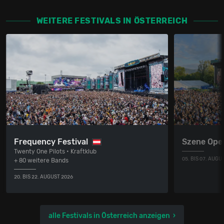
WEITERE FESTIVALS IN ÖSTERREICH
Frequency Festival
Szene Ope
Twenty One Pilots • Kraftklub
05. BIS 07. AUGU
+ 80 weitere Bands
20. BIS 22. AUGUST 2026
alle Festivals in Österreich anzeigen