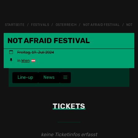
STARTSEITE
FESTIVALS
ÖSTERREICH
NOT AFRAID FESTIVAL
NOT AF
NOT AFRAID FESTIVAL
Freitag, 19. Juli 2024
in
Wien
Line-up
News
TICKETS
keine Ticketinfos erfasst