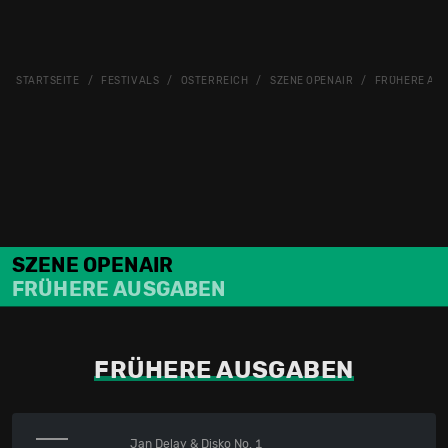
STARTSEITE
FESTIVALS
ÖSTERREICH
SZENE OPENAIR
FRÜHERE AU
SZENE OPENAIR
FRÜHERE AUSGABEN
FRÜHERE AUSGABEN
Jan Delay & Disko No. 1