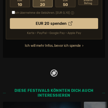
EUR
EUR
EUR
anderer
Betrag
10
20
50
Ich übernehme die Gebühren. [EUR
0,70
]
EUR
20
spenden
Karte • PayPal • Google Pay • Apple Pay
Ich will mehr Infos, bevor ich spende
DIESE FESTIVALS KÖNNTEN DICH AUCH
INTERESSIEREN