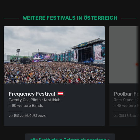
WEITERE FESTIVALS IN ÖSTERREICH
Frequency Festival
Poolbar Fe
Twenty One Pilots • Kraftklub
Joss Stone • J
+ 80 weitere Bands
+ 48 weitere 
20. BIS 22. AUGUST 2026
08. JULI BIS 16.