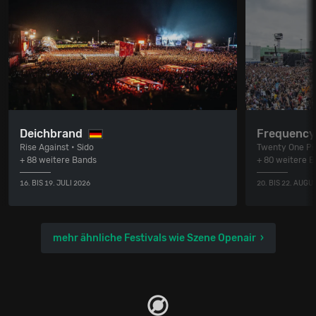
Deichbrand
Frequency 
Rise Against • Sido
Twenty One Pil
+ 88 weitere Bands
+ 80 weitere 
16. BIS 19. JULI 2026
20. BIS 22. AUGU
mehr ähnliche Festivals wie Szene Openair