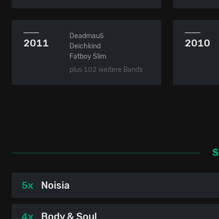
Deadmau5
2011
2010
Deichkind
Fatboy Slim
plus 102 weitere Bands
5x
Noisia
4x
Body & Soul