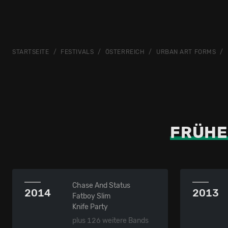
STARTSEITE
FESTIVALS
ÖSTERREICH
URBAN ART FORMS
FRÜHE
Chase And Status
2014
2013
Fatboy Slim
Knife Party
plus 126 weitere Bands