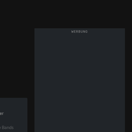
WERBUNG
er
e Bands