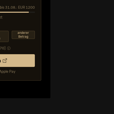
l bis 31.08.: EUR 1200
zt
anderer
Betrag
0
,70
]
n
 Apple Pay