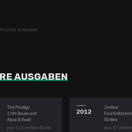
FRÜHERE AUSGABEN
RE AUSGABEN
The Prodigy
Justice
2012
17th Boulevard
Paul Kalkbrenn
Apua & Kwak
Skrillex
plus 110 weitere Bands
plus 37 weiter