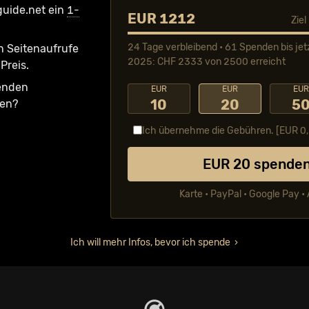
guide.net ein
1-
EUR 1212
Zie
24 Tage verbleibend • 61 Spenden bis jet
n Seiten­aufrufe
2025: CHF 2333 von 2500 erreicht
Preis.
fenden
EUR
EUR
EUR
10
20
5
ken?
Ich übernehme die Gebühren. [EUR
0
EUR
20
spende
Karte • PayPal • Google Pay •
Ich will mehr Infos, bevor ich spende