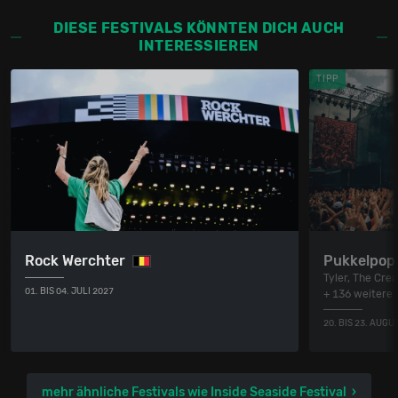
DIESE FESTIVALS KÖNNTEN DICH AUCH
INTERESSIEREN
TIPP
Rock Werchter
Pukkelpop
Tyler, The Cre
01. BIS 04. JULI 2027
+ 136 weitere
20. BIS 23. AUGU
mehr ähnliche Festivals wie Inside Seaside Festival