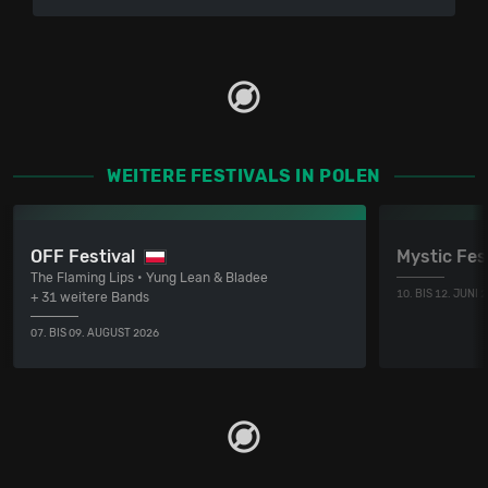
WEITERE FESTIVALS IN POLEN
OFF Festival
Mystic Fes
The Flaming Lips • Yung Lean & Bladee
10. BIS 12. JUNI 
+ 31 weitere Bands
07. BIS 09. AUGUST 2026