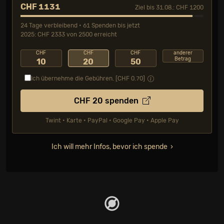
CHF 1131
Ziel bis 31.08.: CHF 1200
24 Tage verbleibend • 61 Spenden bis jetzt
2025: CHF 2333 von 2500 erreicht
CHF
CHF
CHF
anderer
Betrag
10
20
50
Ich übernehme die Gebühren. [CHF
0.70
]
CHF
20
spenden
Twint • Karte • PayPal • Google Pay • Apple Pay
Ich will mehr Infos, bevor ich spende