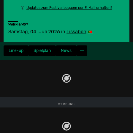
Updates zum Festival bequem per E-Mail erhalten?
WANN & WO?
Samstag, 04. Juli 2026
in
Lissabon
Line-up
Spielplan
News
WERBUNG