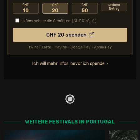
CHF
CHF
CHF
anderer
Betrag
10
20
50
Ich übernehme die Gebühren. [CHF
0.70
]
CHF
20
spenden
Twint • Karte • PayPal • Google Pay • Apple Pay
Ich will mehr Infos, bevor ich spende
WEITERE FESTIVALS IN PORTUGAL