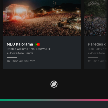
MEO Kalorama
Paredes d
Robbie Williams • Ms. Lauryn Hill
Bloc Party • M.
+ 36 weitere Bands
+ 45 weitere 
28. BIS 30. AUGUST 2026
12. BIS 15. AUGU