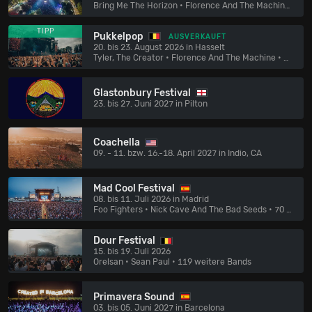
Bring Me The Horizon • Florence And The Machine
• 141
TIPP
Pukkelpop
AUSVERKAUFT
20. bis 23. August 2026 in Hasselt
Tyler, The Creator • Florence And The Machine
• 136 weitere Bands
Glastonbury Festival
23. bis 27. Juni 2027 in Pilton
Coachella
09. - 11. bzw. 16.-18. April 2027 in Indio, CA
Mad Cool Festival
08. bis 11. Juli 2026 in Madrid
Foo Fighters • Nick Cave And The Bad Seeds
• 70 weitere Bands
Dour Festival
15. bis 19. Juli 2026
Orelsan • Sean Paul
• 119 weitere Bands
Primavera Sound
03. bis 05. Juni 2027 in Barcelona