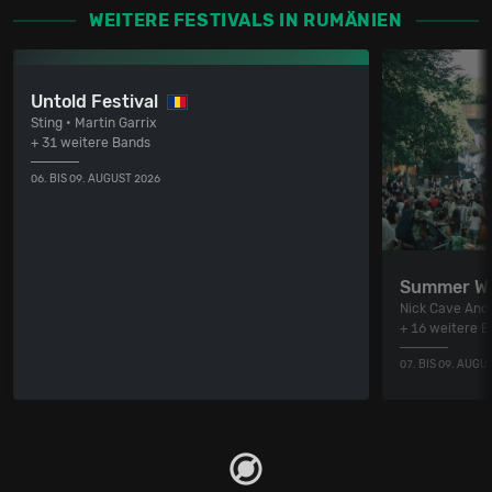
WEITERE FESTIVALS IN RUMÄNIEN
Untold Festival
Sting • Martin Garrix
+ 31 weitere Bands
06. BIS 09. AUGUST 2026
Summer We
Nick Cave And
+ 16 weitere 
07. BIS 09. AUGU