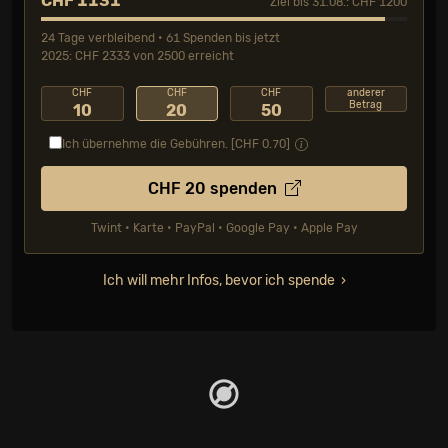
CHF 1131
Ziel bis 31.08.: CHF 1200
24 Tage verbleibend • 61 Spenden bis jetzt
2025: CHF 2333 von 2500 erreicht
CHF
CHF
CHF
anderer
Betrag
10
20
50
Ich übernehme die Gebühren. [CHF
0.70
]
CHF
20
spenden
Twint • Karte • PayPal • Google Pay • Apple Pay
Ich will mehr Infos, bevor ich spende