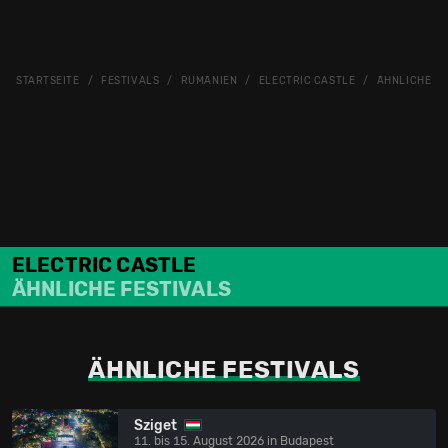
STARTSEITE
FESTIVALS
RUMÄNIEN
ELECTRIC CASTLE
ÄHNLICHE FE
ELECTRIC CASTLE
ÄHNLICHE FESTIVALS
ÄHNLICHE FESTIVALS
Sziget
11. bis 15. August 2026 in Budapest