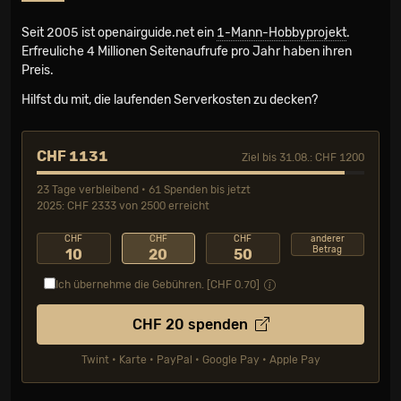
Seit 2005 ist openairguide.net ein
1-Mann-Hobbyprojekt
.
Erfreuliche 4 Millionen Seiten­aufrufe pro Jahr haben ihren
Preis.
Hilfst du mit, die laufenden Serverkosten zu decken?
CHF 1131
Ziel bis 31.08.: CHF 1200
23 Tage verbleibend • 61 Spenden bis jetzt
2025: CHF 2333 von 2500 erreicht
CHF
CHF
CHF
anderer
Betrag
10
20
50
Ich übernehme die Gebühren. [CHF
0.70
]
CHF
20
spenden
Twint • Karte • PayPal • Google Pay • Apple Pay