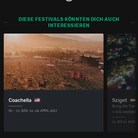
DIESE FESTIVALS KÖNNTEN DICH AUCH
INTERESSIEREN
Coachella
Sziget
Bring Me The H
09. - 11. BZW. 16.-18. APRIL 2027
+ 141 weitere
11. BIS 15. AUGU