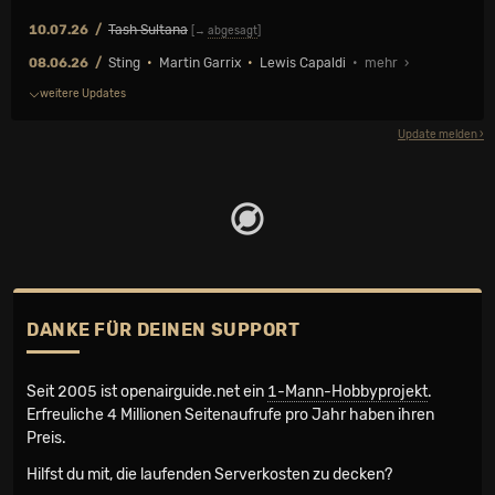
10.07.26
Tash Sultana
[→
abgesagt
]
08.06.26
Sting
•
Martin Garrix
•
Lewis Capaldi
• mehr ›
weitere Updates
Update melden
DANKE FÜR DEINEN SUPPORT
Seit 2005 ist openairguide.net ein
1-Mann-Hobbyprojekt
.
Erfreuliche 4 Millionen Seiten­aufrufe pro Jahr haben ihren
Preis.
Hilfst du mit, die laufenden Serverkosten zu decken?