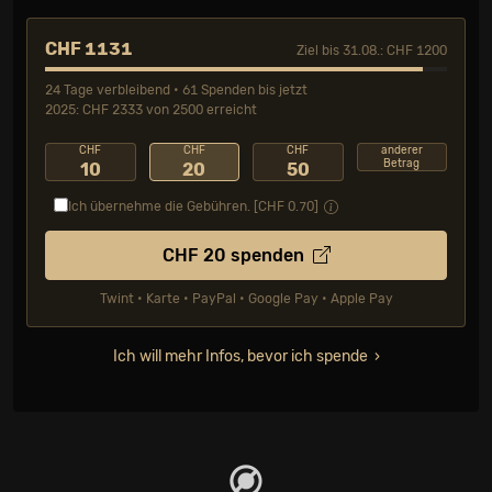
CHF 1131
Ziel bis 31.08.: CHF 1200
24 Tage verbleibend • 61 Spenden bis jetzt
2025: CHF 2333 von 2500 erreicht
CHF
CHF
CHF
anderer
Betrag
10
20
50
Ich übernehme die Gebühren. [CHF
0.70
]
CHF
20
spenden
Twint • Karte • PayPal • Google Pay • Apple Pay
Ich will mehr Infos, bevor ich spende