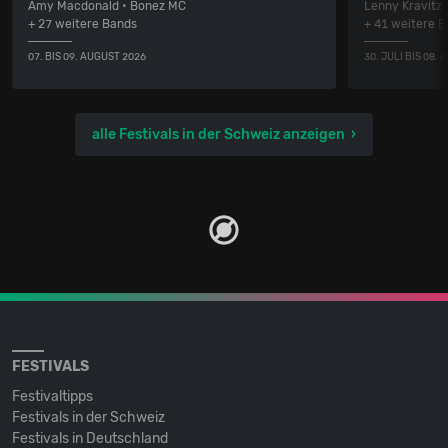
Amy Macdonald • Bonez MC
Lenny Kravitz
+ 27 weitere Bands
+ 41 weitere 
07. BIS 09. AUGUST 2026
30. JULI BIS 08.
alle Festivals in der Schweiz anzeigen
FESTIVALS
Festivaltipps
Festivals in der Schweiz
Festivals in Deutschland