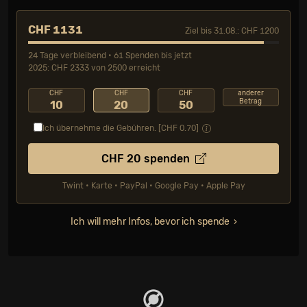
CHF 1131
Ziel bis 31.08.: CHF 1200
24 Tage verbleibend • 61 Spenden bis jetzt
2025: CHF 2333 von 2500 erreicht
CHF
CHF
CHF
anderer
Betrag
10
20
50
Ich übernehme die Gebühren. [CHF
0.70
]
CHF
20
spenden
Twint • Karte • PayPal • Google Pay • Apple Pay
Ich will mehr Infos, bevor ich spende