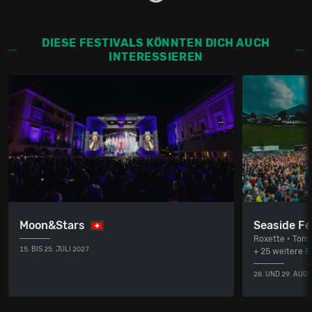
DIESE FESTIVALS KÖNNTEN DICH AUCH
INTERESSIEREN
Moon&Stars
Seaside Fe
Roxette • Tom 
15. BIS 25. JULI 2027
+ 25 weitere 
28. UND 29. AUG