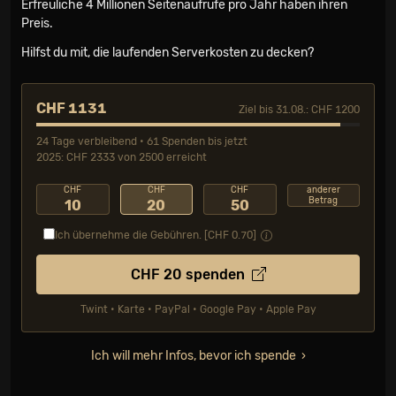
Erfreuliche 4 Millionen Seiten­aufrufe pro Jahr haben ihren
Preis.
Hilfst du mit, die laufenden Serverkosten zu decken?
CHF 1131
Ziel bis 31.08.: CHF 1200
24 Tage verbleibend • 61 Spenden bis jetzt
2025: CHF 2333 von 2500 erreicht
CHF
CHF
CHF
anderer
Betrag
10
20
50
Ich übernehme die Gebühren. [CHF
0.70
]
CHF
20
spenden
Twint • Karte • PayPal • Google Pay • Apple Pay
Ich will mehr Infos, bevor ich spende