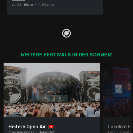
29. JULI BIS 08. AUGUST 2026
WEITERE FESTIVALS IN DER SCHWEIZ
Heitere Open Air
Lakelive Fe
Amy Macdonald • Bonez MC
Lenny Kravitz