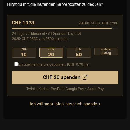
Hilfst du mit, die laufenden Serverkosten zu decken?
CHF 1131
Ziel bis 31.08.: CHF 1200
24 Tage verbleibend • 61 Spenden bis jetzt
2025: CHF 2333 von 2500 erreicht
CHF
CHF
CHF
anderer
Betrag
10
20
50
Ich übernehme die Gebühren. [CHF
0.70
]
CHF
20
spenden
Twint • Karte • PayPal • Google Pay • Apple Pay
Ich will mehr Infos, bevor ich spende