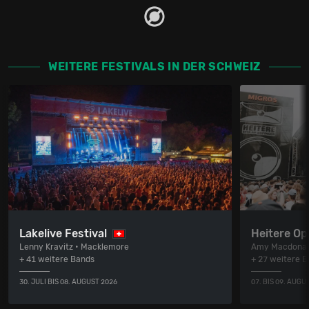
WEITERE FESTIVALS IN DER SCHWEIZ
Lakelive Festival
Heitere Op
Lenny Kravitz • Macklemore
Amy Macdonal
+ 41 weitere Bands
+ 27 weitere 
30. JULI BIS 08. AUGUST 2026
07. BIS 09. AUGU