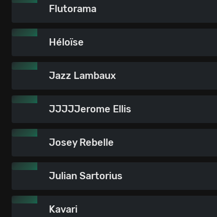
Flutorama
Héloïse
Jazz Lambaux
JJJJJerome Ellis
Josey Rebelle
Julian Sartorius
Kavari