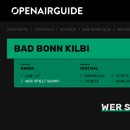
STARTSEITE
FESTIVALS
SCHWEIZ
BAD BONN KILBI
BAD BO
BAD BONN KILBI
BANDS
FESTIVAL
LINE-UP
ÜBERBLICK
LETZTE
WER SPIELT WANN?
TICKETS
ÄHNLIC
WER S