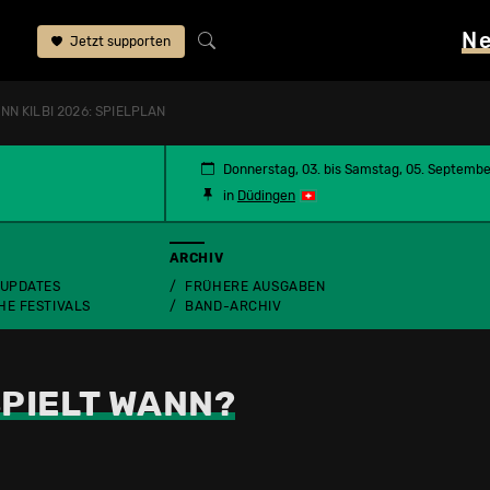
N
Jetzt supporten
NN KILBI 2026: SPIELPLAN
Donnerstag, 03. bis Samstag, 05. Septemb
in
Düdingen
ARCHIV
 UPDATES
FRÜHERE AUSGABEN
HE FESTIVALS
BAND-ARCHIV
PIELT WANN?