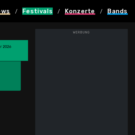
ews
Festivals
Konzerte
Bands
/
/
/
WERBUNG
er 2026